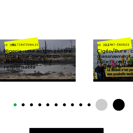
MULTINATIONALES
CLIMAT-ÉNERGIE
10 JUIL
06 JUIL
Nigeria : une action contre
Cigéo/Bure : 
Total pour garantir un
massivement a
désinvestissement
juillet contre
responsable
nucléaire