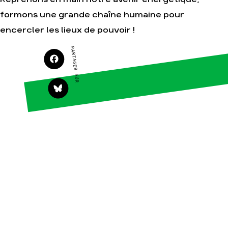
formons une grande chaîne humaine pour
Agir
Nos thématiques
encercler les lieux de pouvoir !
Faire un don
Climat – Énergie
PARTAGER SUR
S'engager sur le
Surproduction
terrain
Agriculture
Agir au quotidien
Finance
Soutenir les
campagnes
Multinationales
Transmettre tout ou
Forêts
partie de son
patrimoine
Télécharger
gratuitement les
guides éco-citoyens
Actualités
Groupes
locaux
Espace presse