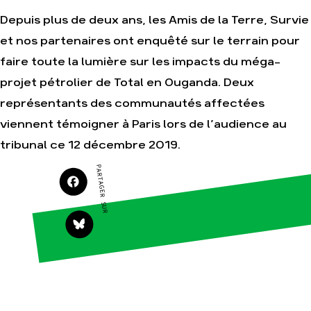
Je soutiens les
Amis de la Terre
Depuis plus de deux ans, les Amis de la Terre, Survie
et nos partenaires ont enquêté sur le terrain pour
faire toute la lumière sur les impacts du méga-
Agir
Nos
projet pétrolier de Total en Ouganda. Deux
thématiques
Faire un don
représentants des communautés affectées
Climat – Énergie
S'engager sur le
viennent témoigner à Paris lors de l’audience au
terrain
Surproduction
tribunal ce 12 décembre 2019.
Agir au quotidien
Agriculture
Soutenir les
Finance
PARTAGER SUR
campagnes
Multinationales
Transmettre tout
ou partie de son
Forêts
patrimoine
Télécharger
gratuitement les
guides éco-
citoyens