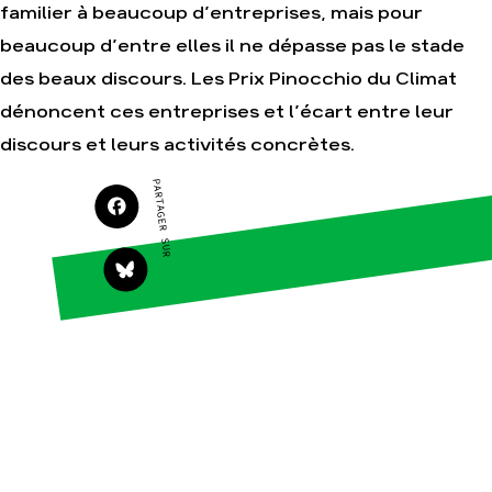
familier à beaucoup d’entreprises, mais pour
beaucoup d’entre elles il ne dépasse pas le stade
Agir
Nos thématiques
des beaux discours. Les Prix Pinocchio du Climat
Faire un don
Climat – Énergie
S'engager sur le
Surproduction
dénoncent ces entreprises et l’écart entre leur
terrain
Agriculture
discours et leurs activités concrètes.
Agir au quotidien
Finance
PARTAGER SUR
Soutenir les
campagnes
Multinationales
Transmettre tout ou
Forêts
partie de son
patrimoine
Télécharger
gratuitement les
guides éco-citoyens
Actualités
Groupes
locaux
Espace presse