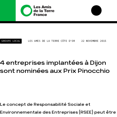
Nous connaître
Nos campagnes
GROUPE LOCAL
LES AMIS DE LA TERRE CÔTE D'OR
22 NOVEMBRE 2015
Histoire
Total, rendez-vous au
tribunal
Manifeste
Gaz « naturel », le
grand enfumage
Missions et méthodes
4 entreprises implantées à Dijon
Mode : une tendance
Valeurs
sont nominées aux Prix Pinocchio
destructrice
Équipes et
Gaz au Mozambique,
fonctionnement
la violence TOTAL(e)
Le réseau dans le
Nos autres
monde
campagnes
Nos alliés
Le concept de Responsabilité Sociale et
Je soutiens les Amis
de la Terre
Environnementale des Entreprises (RSEE) peut être