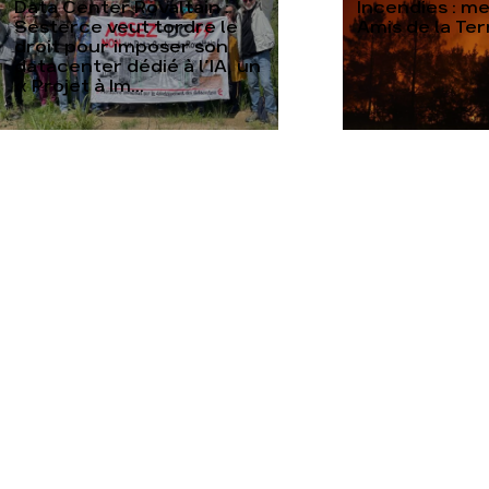
Data Center Rovaltain :
Incendies : m
Sesterce veut tordre le
Amis de la Te
droit pour imposer son
datacenter dédié à l’IA, un
« Projet à Im...
TOUTES NOS ACTUALITÉS