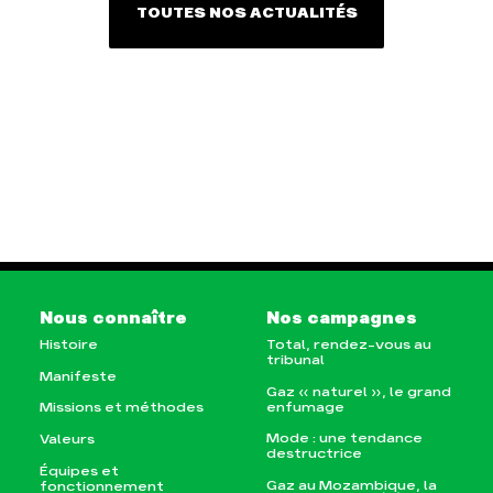
TOUTES NOS ACTUALITÉS
Nous connaître
Nos campagnes
Histoire
Total, rendez-vous au
tribunal
Manifeste
Gaz « naturel », le grand
enfumage
Missions et méthodes
Mode : une tendance
Valeurs
destructrice
Équipes et
Gaz au Mozambique, la
fonctionnement