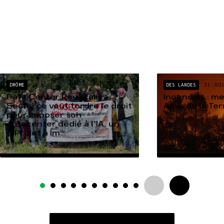
DRÔME
04 AOÛT
DES LANDES
31 JUI
Data Center Rovaltain :
Incendies : m
Sesterce veut tordre le droit
Amis de la Te
pour imposer son
datacenter dédié à l’IA, un
« Projet à Im...