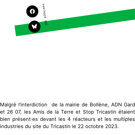
PARTAGER SUR
S'engager sur le terrain
Surproduction
Agir au quotidien
Agriculture
Soutenir les campagnes
Finance
Transmettre tout ou
Multinationales
partie de son patrimoine
Forêts
Télécharger
gratuitement les guides
éco-citoyens
Actualités
Groupes locaux
Espace presse
Publications
Contact
Malgré l’interdiction de la mairie de Bollène, ADN Gard
et 26 07, les Amis de la Terre et Stop Tricastin étaient
bien présent⋅es devant les 4 réacteurs et les multiples
industries du site du Tricastin le 22 octobre 2023.