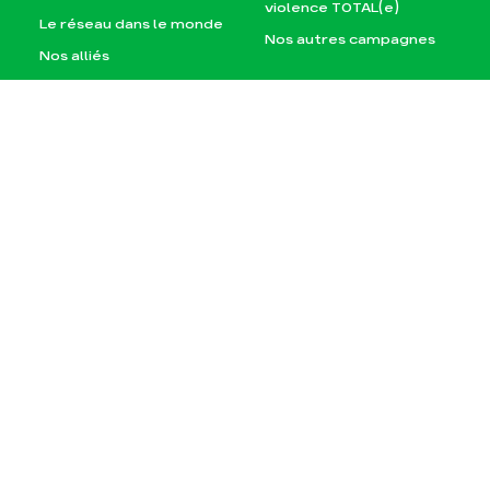
violence TOTAL(e)
Le réseau dans le monde
Nos autres campagnes
Nos alliés
Je soutiens les Amis de
la Terre
Agir
Nos thématiques
Faire un don
Climat – Énergie
S'engager sur le terrain
Surproduction
Agir au quotidien
Agriculture
Soutenir les campagnes
Finance
Transmettre tout ou
Multinationales
partie de son patrimoine
Forêts
Télécharger
gratuitement les guides
éco-citoyens
Actualités
Groupes locaux