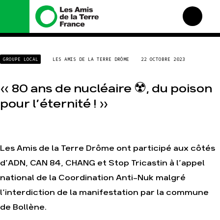
Nous connaître
Nos campagnes
GROUPE LOCAL
LES AMIS DE LA TERRE DRÔME
22 OCTOBRE 2023
Histoire
Total, rendez-vous au
tribunal
Manifeste
« 80 ans de nucléaire ☢️, du poison
Gaz « naturel », le grand
enfumage
Missions et méthodes
pour l’éternité ! »
Mode : une tendance
Valeurs
destructrice
Équipes et
Gaz au Mozambique, la
fonctionnement
violence TOTAL(e)
Le réseau dans le monde
Les Amis de la Terre Drôme ont participé aux côtés
Nos autres campagnes
Nos alliés
d’ADN, CAN 84, CHANG et Stop Tricastin à l’appel
Je soutiens les Amis de la
national de la Coordination Anti-Nuk malgré
Terre
l’interdiction de la manifestation par la commune
Agir
Nos thématiques
de Bollène.
Faire un don
Climat – Énergie