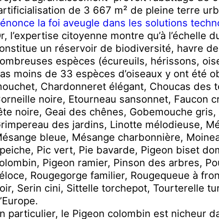
’artificialisation de 3 667 m² de pleine terre ur
énonce la foi aveugle dans les solutions techn
r, l’expertise citoyenne montre qu’à l’échelle du
onstitue un réservoir de biodiversité, havre de 
ombreuses espèces (écureuils, hérissons, oise
as moins de 33 espèces d’oiseaux y ont été o
ouchet, Chardonneret élégant, Choucas des to
orneille noire, Etourneau sansonnet, Faucon cr
ête noire, Geai des chênes, Gobemouche gris
rimpereau des jardins, Linotte mélodieuse, M
ésange bleue, Mésange charbonnière, Moinea
peiche, Pic vert, Pie bavarde, Pigeon biset d
olombin, Pigeon ramier, Pinson des arbres, Pouil
éloce, Rougegorge familier, Rougequeue à fro
oir, Serin cini, Sittelle torchepot, Tourterelle t
’Europe.
n particulier, le Pigeon colombin est nicheur d