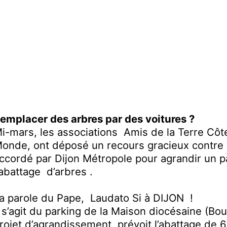
emplacer des arbres par des voitures ?
i-mars,
les associations
Amis de la Terre Côt
onde, ont déposé un recours gracieux contre 
ccordé par Dijon Métropole pour agrandir un 
a
battage
d’arbres
.
a parole du Pape, Laudato
S
i à DIJON !
l s’agit du parking de la Maison diocésaine (Bou
rojet d’agrandissement prévoit l’abattage de 6