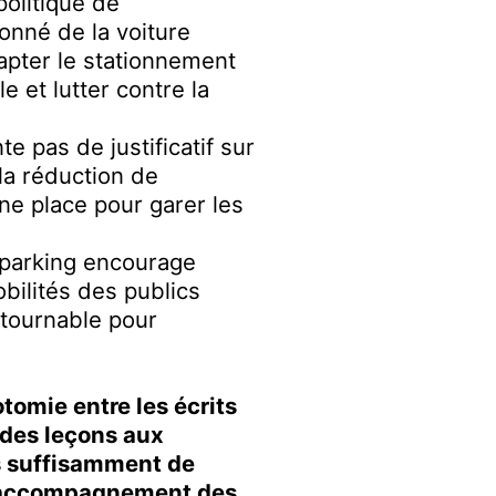
politique de
nné de la voiture
dapter le stationnement
le et lutter contre la
e pas de justificatif sur
a réduction de
cune place pour garer les
e parking encourage
obilités des publics
ontournable pour
hotomie entre les écrits
 des leçons aux
s suffisamment de
d’accompagnement des