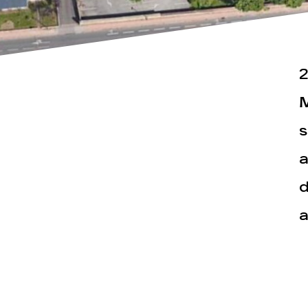
2
M
s
Actualités
Espace pr
a
d
a