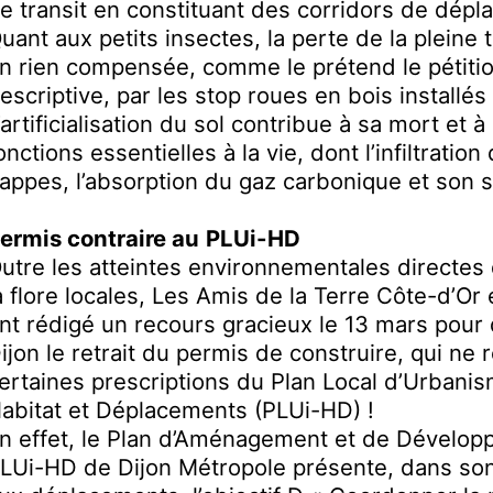
e transit en constituant des corridors de dép
uant aux petits insectes, la perte de la pleine 
n rien compensée, comme le prétend le pétitio
escriptive, par les stop roues en bois installé
’artificialisation du sol contribue à sa mort et à
onctions essentielles à la vie, dont l’infiltration
appes, l’absorption du gaz carbonique et son s
ermis contraire au
PLUi-HD
utre les atteintes environnementales directes d
a flore locales,
Les Amis de la Terre Côte-d’Or
nt rédigé un recours gracieux le 13 mars pou
ijon le retrait du permis de construire, qui n
ertaines prescriptions du Plan Local d’Urban
abitat et Déplacements (PLUi-HD) !
n effet, le Plan d’Aménagement et de Dévelo
LUi-HD de Dijon Métropole présente, dans son 