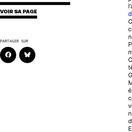
l
VOIR SA PAGE
d
O
c
n
PARTAGER SUR
P
m
C
t
G
M
é
c
v
n
d
E