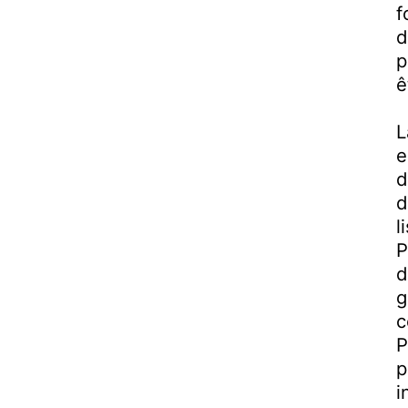
f
d
p
ê
L
e
d
d
l
P
d
g
c
P
p
i