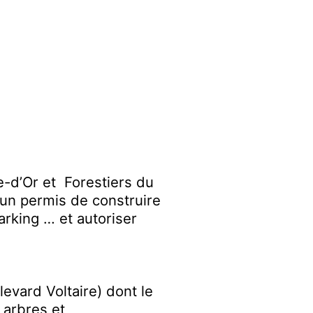
e-d’Or
et
Forestiers du
un permis de construire
parking …
et autoris
er
levard Voltaire) dont le
 arbres et