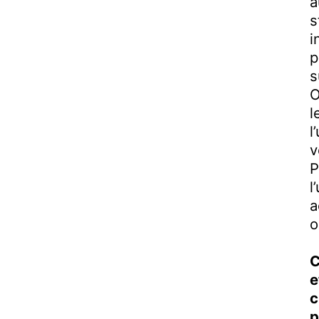
a
s
i
p
s
O
l
l
v
P
l
a
o
C
e
c
p