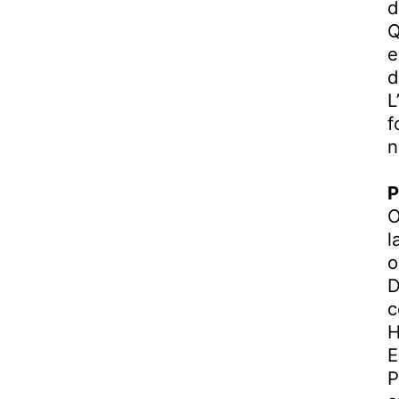
d
Q
e
d
L
f
n
P
O
l
o
D
c
H
E
P