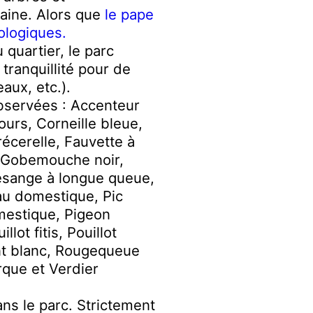
baine.
Alors que
le pape
ologiques.
 quartier, le parc
tranquillité pour de
aux, etc.).
bservées : Accenteur
urs, Corneille bleue,
écerelle, Fauvette à
, Gobemouche noir,
ésange à longue queue,
u domestique, Pic
omestique, Pigeon
lot fitis, Pouillot
nt blanc, Rougequeue
urque et Verdier
ans le parc. Strictement