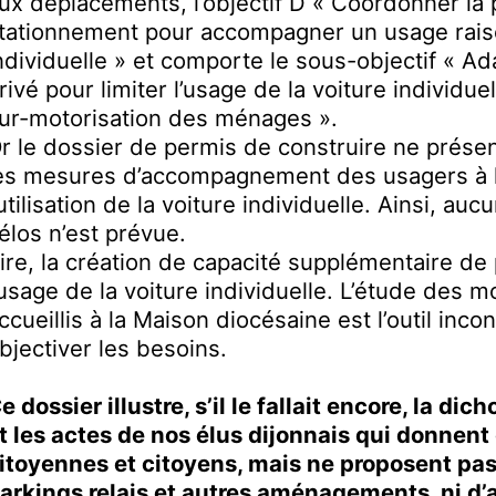
ux déplacements, l’objectif D « Coordonner la 
tationnement pour accompagner un usage raiso
ndividuelle » et comporte le sous-objectif « A
rivé pour limiter l’usage de la voiture individuel
ur-motorisation des ménages ».
r le dossier de permis de construire ne présent
es mesures d’accompagnement des usagers à l
’utilisation de la voiture individuelle. Ainsi, au
élos n’est prévue.
ire, la création de capacité supplémentaire d
’usage de la voiture individuelle. L’étude des m
ccueillis à la Maison diocésaine est l’outil inc
bjectiver les besoins.
e dossier illustre, s’il le fallait encore, la dic
t les actes
de nos
élus
dijonnais
qui donnent
itoyennes et citoyens, mais ne proposent pa
arkings relais et autres aménagements, ni 