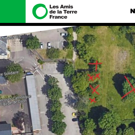
N
Nous connaître
Nos camp
Histoire
Total, rendez-
tribunal
Manifeste
Gaz « naturel »
enfumage
Missions et méthodes
Mode : une te
Valeurs
destructrice
Équipes et
Gaz au Mozambi
fonctionnement
violence TOTAL
Le réseau dans le monde
Nos autres ca
Nos alliés
Je soutiens les Amis de la
Terre