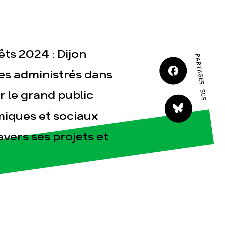
JE M'IMPLIQUE
ts 2024 : Dijon
PARTAGER SUR
ses administrés dans
r le grand public
tact
iques et sociaux
ravers ses projets et