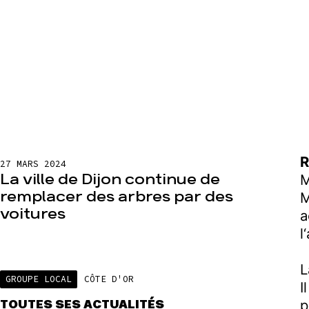
R
27 MARS 2024
La ville de Dijon continue de
M
remplacer des arbres par des
M
voitures
a
l
‘
L
GROUPE LOCAL
CÔTE D'OR
I
p
TOUTES SES ACTUALITÉS