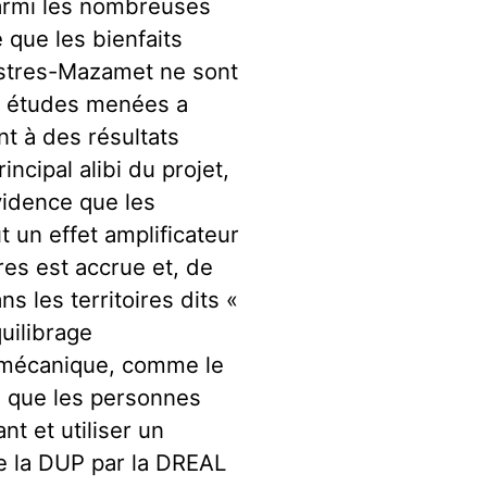
Parmi les nombreuses
 que les bienfaits
astres-Mazamet ne sont
s études menées a
nt à des résultats
rincipal alibi du projet,
idence que les
t un effet amplificateur
res est accrue et, de
s les territoires dits «
uilibrage
t mécanique, comme le
s que les personnes
t et utiliser un
de la DUP par la DREAL