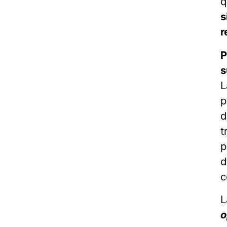
q
s
r
P
s
L
p
d
t
p
d
c
L
o