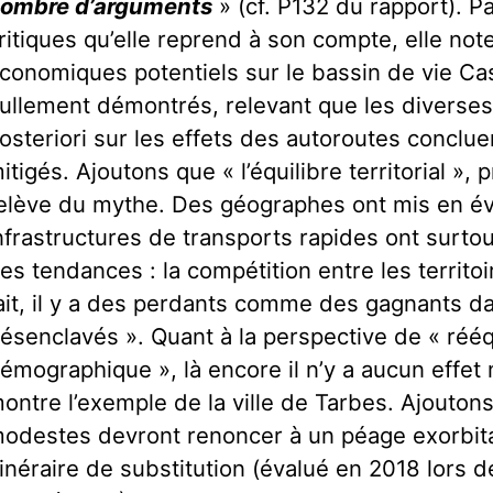
ombre d’arguments
» (cf. P132 du rapport). 
ritiques qu’elle reprend à son compte, elle note
conomiques potentiels sur le bassin de vie C
ullement démontrés, relevant que les diverse
osteriori sur les effets des autoroutes conclue
itigés. Ajoutons que « l’équilibre territorial », p
elève du mythe. Des géographes ont mis en év
nfrastructures de transports rapides ont surtou
es tendances : la compétition entre les territoi
ait, il y a des perdants comme des gagnants dan
ésenclavés ». Quant à la perspective de « rééq
émographique », là encore il n’y a aucun effe
ontre l’exemple de la ville de Tarbes. Ajouton
odestes devront renoncer à un péage exorbitan
tinéraire de substitution (évalué en 2018 lors 