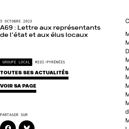
C
5 OCTOBRE 2023
A69 : Lettre aux représentants
M
de l’état et aux élus locaux
M
D
M
GROUPE LOCAL
MIDI-PYRÉNÉES
M
TOUTES SES ACTUALITÉS
M
M
VOIR SA PAGE
M
M
d
PARTAGER SUR
M
L