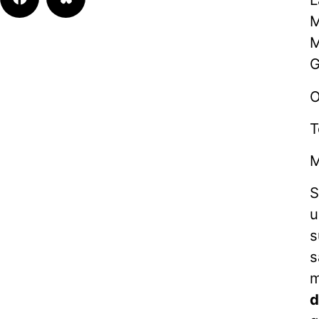
M
M
G
O
T
M
S
u
s
s
m
d