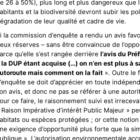
e 26 à 50%), plus long et plus dangereux que l
abitants et la biodiversité devront subir les poll
égradation de leur qualité et cadre de vie.
i la commission d’enquête a rendu un avis favo
eux réserves – sans être convaincue de l’opport
arce qu’elle s’est rangée derrière
l’avis du Pré
«
la DUP étant acquise (…) on n’en est plus à sa
utoroute mais comment on la fait
». Outre le 
’enquête se doit d’apprécier en toute indépen
on avis, et donc ne pas se référer à une autorité
our ce faire, le raisonnement suivi est irreceva
 Raison Impérative d’intérêt Public Majeur » peut
abitats ou espèces protégées ; or cette notion
ne exigence d’opportunité plus forte que la simp
ublique ». L’autorisation environnementale ac