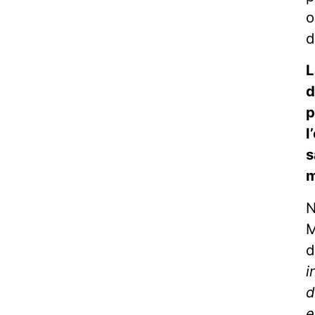
o
d
L
d
p
l
s
m
N
M
d
i
d
e