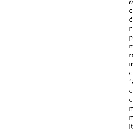
n
c
é
n
p
m
r
i
d
f
d
d
m
m
i