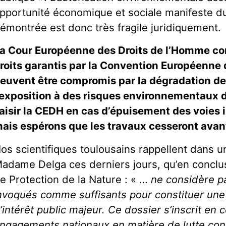
pportunité économique et sociale manifeste du
émontrée est donc très fragile juridiquement.
a Cour Européenne des Droits de l’Homme co
roits garantis par la Convention Européenne
euvent être compromis par la dégradation de
’exposition à des risques environnementaux d
aisir la CEDH en cas d’épuisement des voies 
ais espérons que les travaux cesseront avant q
os scientifiques toulousains rappellent dans u
adame Delga ces derniers jours, qu’en conclus
e Protection de la Nature : « …
ne considère p
nvoqués comme suffisants pour constituer une 
’intérêt public majeur. Ce dossier s’inscrit en 
ngagements nationaux en matière de lutte con