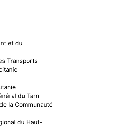
nt et du
es Transports
citanie
itanie
énéral du Tarn
t de la Communauté
égional du Haut-