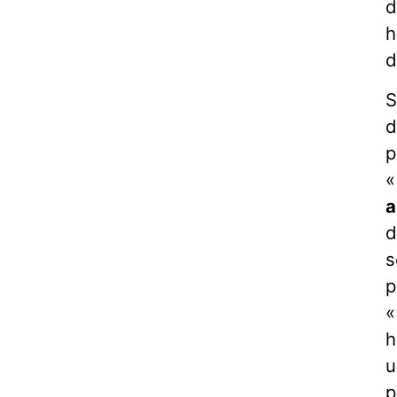
d
h
d
S
d
p
a
d
s
p
«
h
u
p