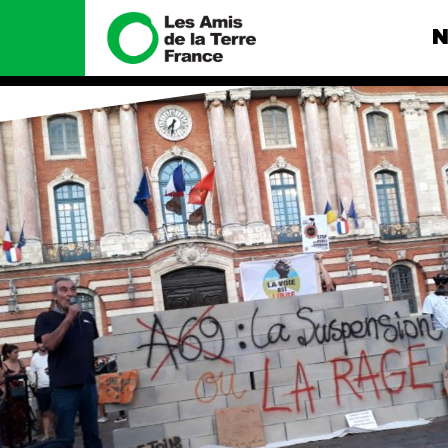
N
Nous connaître
Nos camp
Histoire
Total, rendez-
tribunal
Manifeste
Gaz « naturel »
enfumage
Missions et méthodes
Mode : une te
Valeurs
destructrice
Équipes et
Gaz au Mozambi
fonctionnement
violence TOTAL
Le réseau dans le monde
Nos autres ca
Nos alliés
Je soutiens les Amis de la
Terre