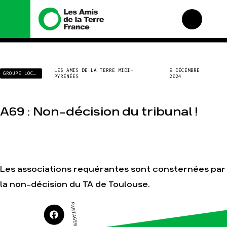
Nous connaître
Nos campagnes
LES AMIS DE LA TERRE MIDI-
9 DÉCEMBRE
GROUPE LOCAL
PYRÉNÉES
2024
Histoire
Total, rendez-vous au
tribunal
Manifeste
Gaz « naturel », le
grand enfumage
Missions et méthodes
A69 : Non-décision du tribunal !
Mode : une tendance
Valeurs
destructrice
Équipes et
Gaz au Mozambique, la
fonctionnement
violence TOTAL(e)
Le réseau dans le
Nos autres campagnes
monde
Les associations requérantes sont consternées par
Nos alliés
la non-décision du TA de Toulouse.
Je soutiens les Amis de
la Terre
PARTAGER SUR