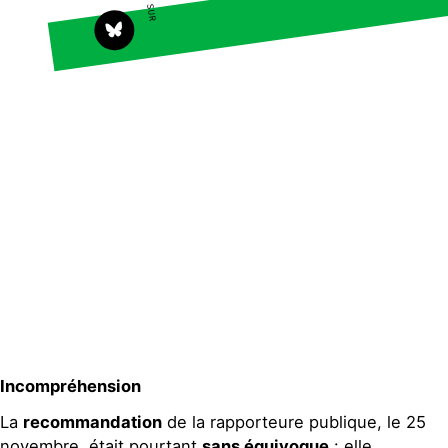
Agir
Nos thématiques
Faire un don
Climat – Énergie
S'engager sur le terrain
Surproduction
Agir au quotidien
Agriculture
Soutenir les
Finance
campagnes
Multinationales
Transmettre tout ou
partie de son
Forêts
patrimoine
Télécharger
gratuitement les
guides éco-citoyens
Actualités
Groupes locaux
Espace presse
Incompréhension
Publications
La
recommandation
de la rapporteure publique, le 25
Contact
novembre, était pourtant
sans équivoque
: elle