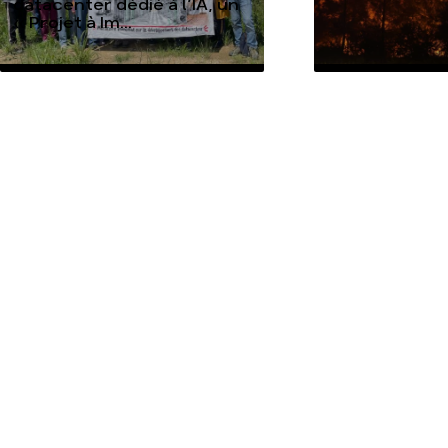
datacenter dédié à l’IA, un
« Projet à Im...
TOUTES NOS ACTUALITÉS