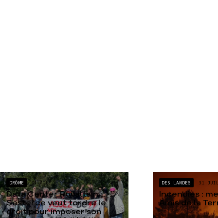
DRÔME
04 AOÛT
DES LANDES
31 JUI
Data Center Rovaltain :
Incendies : m
Sesterce veut tordre le
Amis de la Te
droit pour imposer son