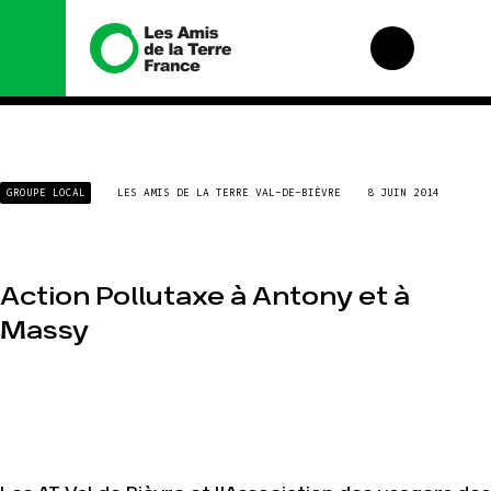
Nous connaître
Nos
GROUPE LOCAL
LES AMIS DE LA TERRE VAL-DE-BIÈVRE
8 JUIN 2014
campagnes
Histoire
Total, rendez-vous
Manifeste
au tribunal
Missions et
Gaz « naturel », le
méthodes
grand enfumage
Action Pollutaxe à Antony et à
Valeurs
Mode : une
Massy
tendance
Équipes et
destructrice
fonctionnement
Gaz au
Le réseau dans le
Mozambique, la
monde
violence TOTAL(e)
Nos alliés
Nos autres
campagnes
Je soutiens les Amis
de la Terre