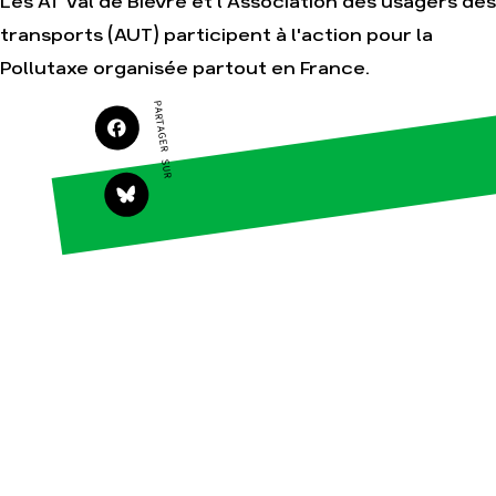
Les AT Val de Bièvre et l'Association des usagers des
transports (AUT) participent à l'action pour la
Pollutaxe organisée partout en France.
Agir
Nos
PARTAGER SUR
thématiques
Faire un don
Climat – Énergie
S'engager sur le
terrain
Surproduction
Agir au quotidien
Agriculture
Soutenir les
Finance
campagnes
Multinationales
Transmettre tout
ou partie de son
Forêts
patrimoine
Télécharger
gratuitement les
guides éco-
citoyens