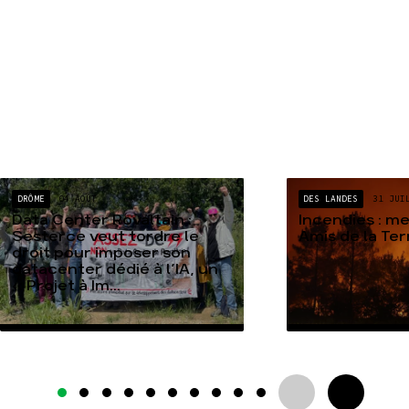
DRÔME
04 AOÛT
DES LANDES
31 JUI
Data Center Rovaltain :
Incendies : m
Sesterce veut tordre le
Amis de la Te
droit pour imposer son
datacenter dédié à l’IA, un
« Projet à Im...