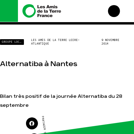
Nous connaître
Nos campagnes
LES AMIS DE LA TERRE LOIRE-
9 NOVEMBRE
GROUPE LOCAL
ATLANTIQUE
2014
Histoire
Total, rendez-vous au
tribunal
Manifeste
Gaz « naturel », le
Alternatiba à Nantes
grand enfumage
Missions et méthodes
Mode : une tendance
Valeurs
destructrice
Équipes et
Gaz au Mozambique, la
fonctionnement
violence TOTAL(e)
Le réseau dans le
Bilan très positif de la journée Alternatiba du 28
Nos autres campagnes
monde
septembre
Nos alliés
Je soutiens les Amis de
PARTAGER SUR
la Terre