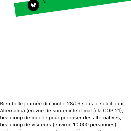
Agir
Nos thématiques
Faire un don
Climat – Énergie
S'engager sur le terrain
Surproduction
Agir au quotidien
Agriculture
Soutenir les campagnes
Finance
Transmettre tout ou
Multinationales
partie de son
patrimoine
Forêts
Télécharger
gratuitement les guides
éco-citoyens
Actualités
Groupes locaux
Espace presse
Bien belle journée dimanche 28/09 sous le soleil pour
Publications
Alternatiba (en vue de soutenir le climat à la COP 21),
beaucoup de monde pour proposer des alternatives,
Contact
beaucoup de visiteurs (environ 10 000 personnes)