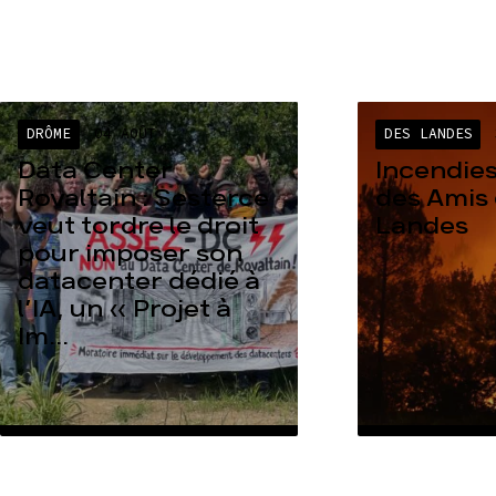
DRÔME
04 AOÛT
DES LANDES
Data Center
Incendies
Rovaltain : Sesterce
des Amis 
veut tordre le droit
Landes
pour imposer son
datacenter dédié à
l’IA, un « Projet à
Im...