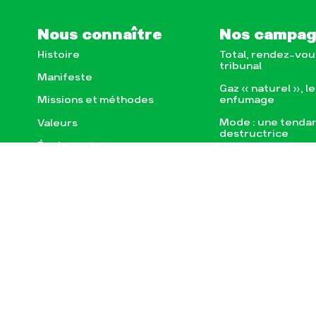
Nous connaître
Nos campa
Histoire
Total, rendez-vou
tribunal
Manifeste
Gaz « naturel », l
enfumage
Missions et méthodes
Mode : une tenda
Valeurs
destructrice
Équipes et
Gaz au Mozambiqu
fonctionnement
violence TOTAL(e
Le réseau dans le monde
Nos autres camp
Nos alliés
Je soutiens les Amis de la
Terre