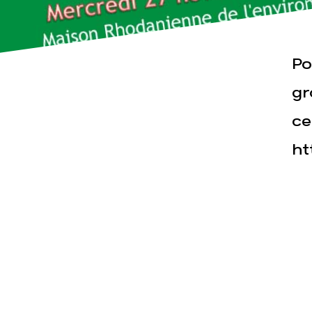
Actualités
Espace pre
Po
gr
ce
ht