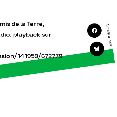
tact
is de la Terre,
PARTAGER SUR
adio, playback sur
ission/141959/672779