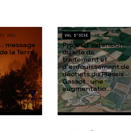
31 JUIL
VAL D'OISE
15 JUIL
 : message
Projet d’extension
de la Terre
du site de
traitement et
d’enfouissement de
déchets du Plessis-
Gassot : une
augmentatio...