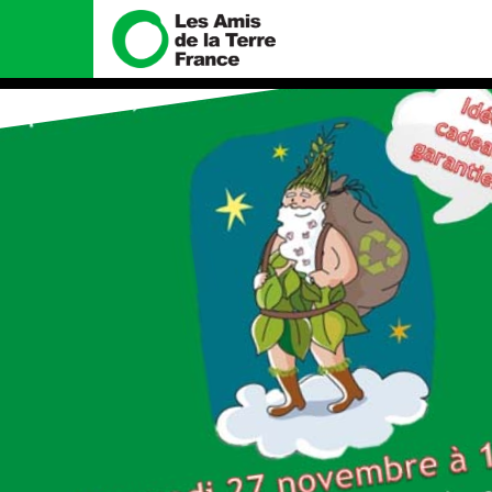
Nous connaître
Nos campa
Histoire
Total, rendez-vo
tribunal
Manifeste
Gaz « naturel », 
enfumage
Missions et méthodes
Mode : une tend
Valeurs
destructrice
Équipes et fonctionnement
Gaz au Mozambiqu
violence TOTAL(e
Le réseau dans le monde
Nos autres camp
Nos alliés
Je soutiens les Amis de la
Terre