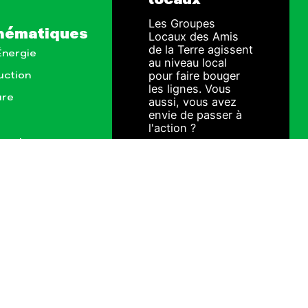
Les Groupes
hématiques
Locaux des Amis
de la Terre agissent
Énergie
au niveau local
pour faire bouger
uction
les lignes. Vous
ure
aussi, vous avez
envie de passer à
l'action ?
ionales
JE M'IMPLIQUE