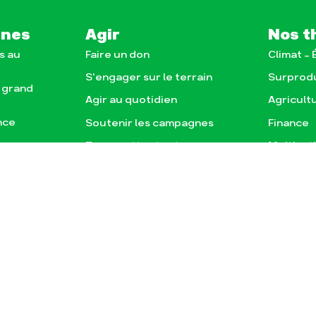
gnes
Agir
Nos t
s au
Faire un don
Climat – 
S'engager sur le terrain
Surprod
e grand
Agir au quotidien
Agricult
nce
Soutenir les campagnes
Finance
Transmettre tout ou
Multinat
e, la
partie de son patrimoine
)
Forêts
Télécharger gratuitement
agnes
les guides éco-citoyens