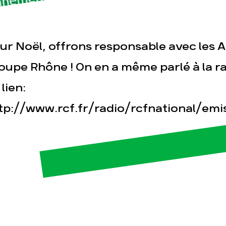
sse
Publications
Con
ur Noël, offrons responsable avec les Am
oupe Rhône ! On en a même parlé à la r
 lien:
tp://www.rcf.fr/radio/rcfnational/em