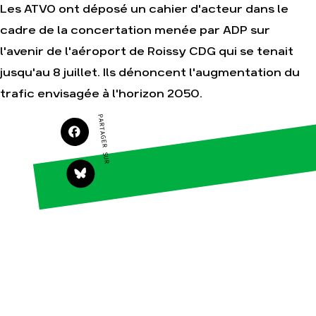
Les ATVO ont déposé un cahier d'acteur dans le
cadre de la concertation menée par ADP sur
l'avenir de l'aéroport de Roissy CDG qui se tenait
Agir
Nos
thématiques
jusqu'au 8 juillet. Ils dénoncent l'augmentation du
Faire un don
Climat – Énergie
trafic envisagée à l'horizon 2050.
S'engager sur le
terrain
Surproduction
PARTAGER SUR
Agir au quotidien
Agriculture
Soutenir les
Finance
campagnes
Multinationales
Transmettre tout ou
partie de son
Forêts
patrimoine
Télécharger
gratuitement les
guides éco-citoyens
Actualités
Groupes
locaux