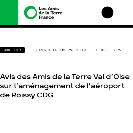
Nous connaître
Nos campagnes
GROUPE LOCAL
LES AMIS DE LA TERRE VAL D'OISE
14 JUILLET 2025
Histoire
Total, rendez-vous
au tribunal
Manifeste
Gaz « naturel », le
grand enfumage
Missions et
Avis des Amis de la Terre Val d’Oise
méthodes
Mode : une tendance
destructrice
Valeurs
sur l’aménagement de l’aéroport
Gaz au Mozambique,
Équipes et
de Roissy CDG
la violence TOTAL(e)
fonctionnement
Nos autres
Le réseau dans le
campagnes
monde
Nos alliés
Je soutiens les Amis
de la Terre