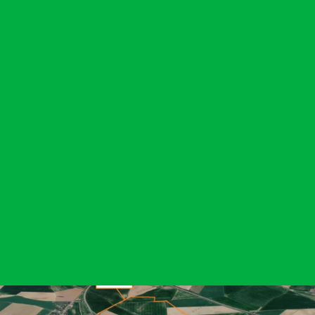
Agir
Nos
thématiques
Faire un don
Climat – Énergie
S'engager sur le
terrain
Surproduction
Agir au quotidien
Agriculture
Soutenir les
Finance
campagnes
Multinationales
Transmettre tout
ou partie de son
Forêts
patrimoine
Télécharger
gratuitement les
guides éco-
citoyens
Actualités