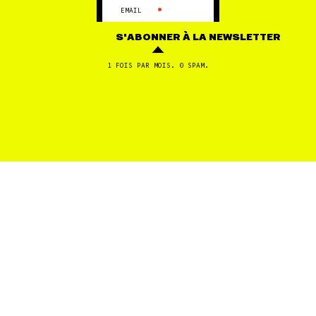
•
EMAIL
S'ABONNER
À LA NEWSLETTER
1 FOIS PAR MOIS. 0 SPAM.
VAL D'OISE
20 NOV
Atelier Fresque du Climat à Terrabière (Deuil La
Barre)
FILTRES
1
2
...
8