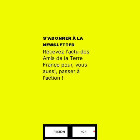
S'ABONNER À LA
NEWSLETTER
VAL D'OISE
25 JUIL
Recevez l'actu des
Nouveau revers juridique pour l’avenue du Parisis
Amis de la Terre
(BIP)
France pour, vous
aussi, passer à
l'action !
•
•
PRÉNOM
NOM