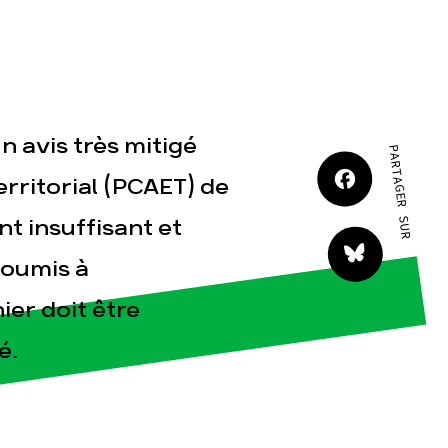
JE M'IMPLIQUE
n avis très mitigé
PARTAGER SUR
erritorial (PCAET) de
tact
nt insuffisant et
soumis à
er doit être
é.