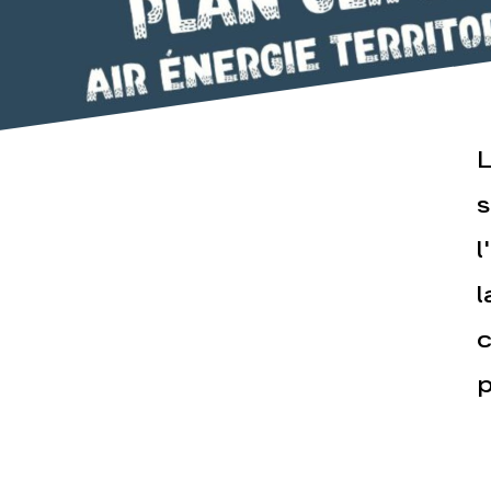
L
s
Actualités
Espace pr
l
l
c
p