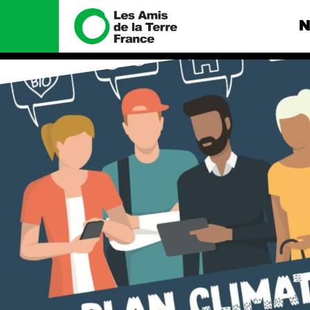
N
Nous connaître
Nos camp
Histoire
Total, rendez-
tribunal
Manifeste
Gaz « naturel »
enfumage
Missions et méthodes
Mode : une te
Valeurs
destructrice
Équipes et
Gaz au Mozambi
fonctionnement
violence TOTAL
Le réseau dans le monde
Nos autres ca
Nos alliés
Je soutiens les Amis de la
Terre