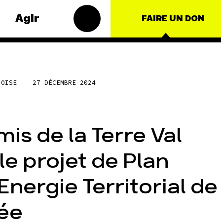
Agir
FAIRE UN DON
s
Groupes
'OISE
27 DÉCEMBRE 2024
matiques
locaux
t – Énergie
Les Groupes
Locaux des
roduction
Amis de la
mis de la Terre Val
Terre agissent
ulture
au niveau local
nce
pour faire
le projet de Plan
bouger les
nationales
lignes. Vous
Energie Territorial de
aussi, vous
ts
avez envie de
passer à
lée
l'action ?