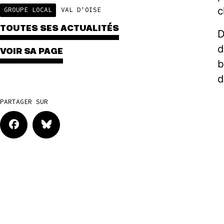
c
GROUPE LOCAL
VAL D'OISE
TOUTES SES ACTUALITÉS
D
d
VOIR SA PAGE
b
d
PARTAGER SUR