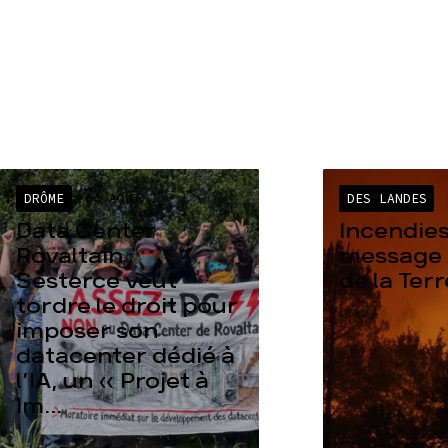
DRÔME
04 AOÛT
DES LANDES
Data Center
Incendies
Rovaltain :
message 
Sesterce veut
de la Ter
tordre le droit pour
imposer son
datacenter dédié à
l’IA, un « Projet à
Im...