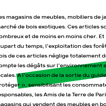
es magasins de meubles, mobiliers de jar
arché de bois exotiques. Ces articles so
esse
Publications
Con
ombreux et de moins en moins cher. Et 
lupart du temps, l’exploitation des forêt
ois de ces articles néglige totalement 
ompte les dégâts sur l’environnement e
ocales. A l’occasion de la sortie du gu
rotéger », sensibilisant les consommat
esponsables, les Amis de la Terre de Pari
agasins qui vendent des meubles en bois