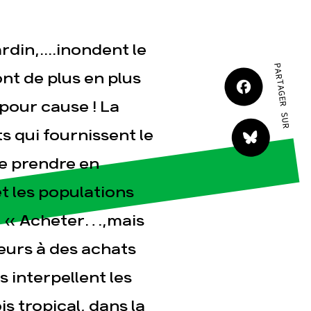
din,....inondent le
PARTAGER SUR
nt de plus en plus
tact
pour cause ! La
s qui fournissent le
de prendre en
t les populations
ide « Acheter…,mais
eurs à des achats
s interpellent les
 tropical, dans la