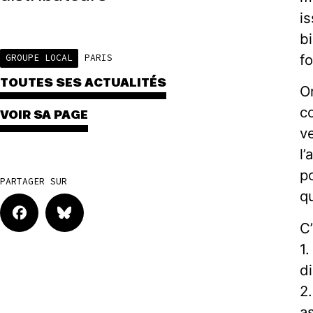
i
b
fo
GROUPE LOCAL
PARIS
TOUTES SES ACTUALITÉS
O
c
VOIR SA PAGE
v
l
p
PARTAGER SUR
q
C
1
di
2
a