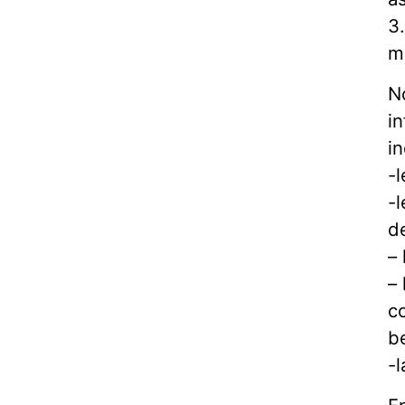
3
m
N
i
i
-
-
d
– 
–
c
b
-l