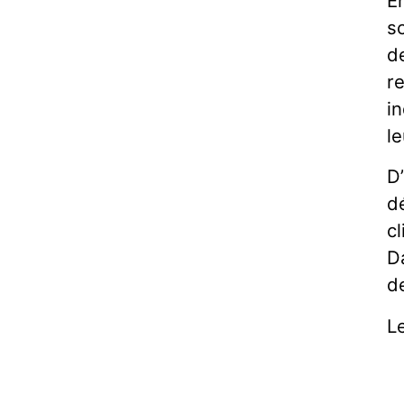
E
s
de
r
i
le
D
d
cl
D
d
L