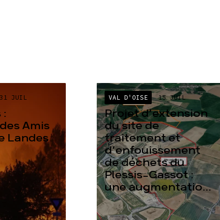
31 JUIL
VAL D'OISE
15 JUIL
 :
Projet d’extension
des Amis
du site de
re Landes
traitement et
d’enfouissement
de déchets du
Plessis-Gassot :
une augmentatio...