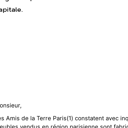
apitale.
onsieur,
es Amis de la Terre Paris(1) constatent avec i
eubles vendus en région parisienne sont fabriq