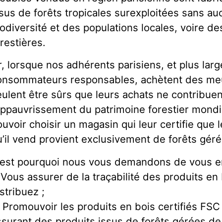
ssus de forêts tropicales surexploitées sans au
iodiversité et des populations locales, voire des
restières.
r, lorsque nos adhérents parisiens, et plus lar
onsommateurs responsables, achètent des meub
eulent être sûrs que leurs achats ne contribuen
’appauvrissement du patrimoine forestier mondia
ouvoir choisir un magasin qui leur certifie que
u’il vend provient exclusivement de forêts gér
’est pourquoi nous vous demandons de vous e
. Vous assurer de la traçabilité des produits e
stribuez ;
. Promouvoir les produits en bois certifiés FSC 
ssurant des produits issus de forêts gérées de