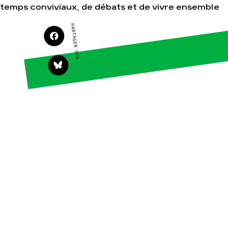
temps conviviaux, de débats et de vivre ensemble
Agir
Nos thématiques
PARTAGER SUR
Faire un don
Climat – Énergie
S'engager sur le
Surproduction
terrain
Agriculture
Agir au quotidien
Finance
Soutenir les
campagnes
Multinationales
Transmettre tout ou
Forêts
partie de son
patrimoine
Télécharger
gratuitement les
guides éco-citoyens
Actualités
Groupes
locaux
Espace presse