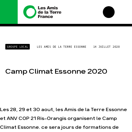
Nous connaître
Nos campagnes
GROUPE LOCAL
LES AMIS DE LA TERRE ESSONNE
14 JUILLET 2020
Histoire
Total, rendez-vous
au tribunal
Manifeste
Gaz « naturel », le
grand enfumage
Missions et méthodes
Camp Climat Essonne 2020
Mode : une tendance
Valeurs
destructrice
Équipes et
Gaz au Mozambique,
fonctionnement
la violence TOTAL(e)
Le réseau dans le
Nos autres
monde
campagnes
Les 28, 29 et 30 aout, les Amis de la Terre Essonne
Nos alliés
et ANV COP 21 Ris-Orangis organisent le Camp
Je soutiens les Amis
de la Terre
Climat Essonne. ce sera jours de formations de