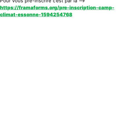
Pour vous pré-inscrire c’est par là –>
https://framaforms.org/pre-inscription-camp-
climat-essonne-1594254768