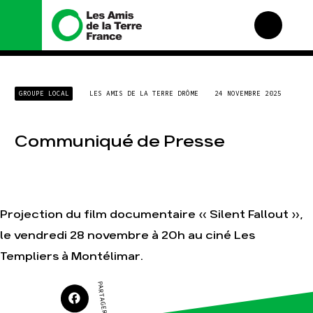
Nous connaître
Nos campagnes
GROUPE LOCAL
LES AMIS DE LA TERRE DRÔME
24 NOVEMBRE 2025
Histoire
Total, rendez-vous au
tribunal
Manifeste
Gaz « naturel », le grand
Communiqué de Presse
enfumage
Missions et méthodes
Mode : une tendance
Valeurs
destructrice
Équipes et
Gaz au Mozambique, la
fonctionnement
violence TOTAL(e)
Projection du film documentaire « Silent Fallout »,
Le réseau dans le monde
Nos autres campagnes
Nos alliés
le vendredi 28 novembre à 20h au ciné Les
Je soutiens les Amis de
Templiers à Montélimar.
la Terre
PARTAGER SUR
Agir
Nos thématiques