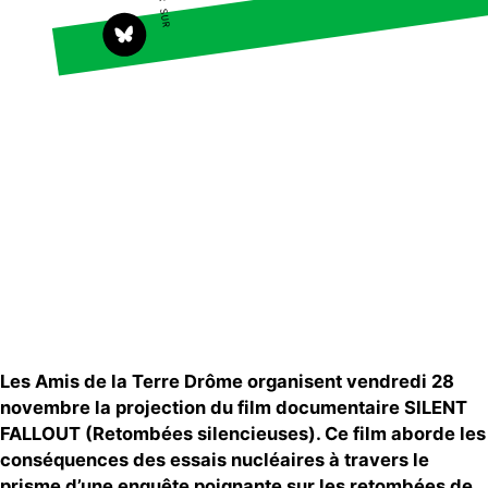
Faire un don
Climat – Énergie
S'engager sur le terrain
Surproduction
Agir au quotidien
Agriculture
Soutenir les campagnes
Finance
Transmettre tout ou
Multinationales
partie de son patrimoine
Forêts
Télécharger
gratuitement les guides
éco-citoyens
Actualités
Groupes locaux
Espace presse
Publications
Les Amis de la Terre Drôme organisent vendredi 28
Contact
novembre la projection du film documentaire SILENT
FALLOUT (Retombées silencieuses).
Ce film aborde les
conséquences des essais nucléaires à travers le
prisme d’une enquête poignante sur les retombées de