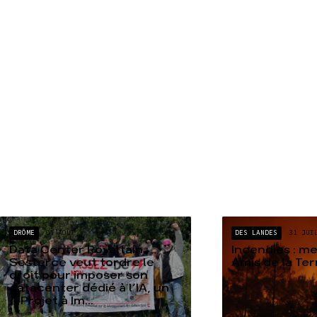
DRÔME
04 AOÛT
DES LANDES
31 JUI
Data Center Rovaltain :
Incendies : m
Sesterce veut tordre le
Amis de la Te
droit pour imposer son
datacenter dédié à l’IA, un
« Projet à Im...