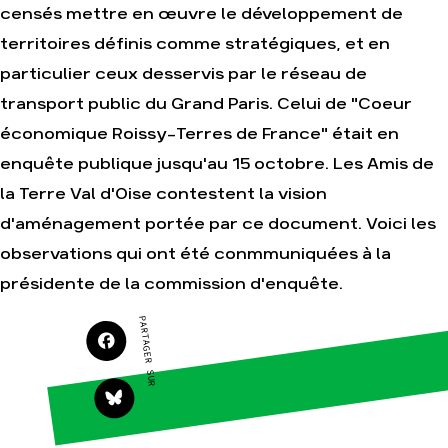
censés mettre en œuvre le développement de
territoires définis comme stratégiques, et en
Agir
Nos thématiques
Faire un don
Climat – Énergie
particulier ceux desservis par le réseau de
S'engager sur le
Surproduction
transport public du Grand Paris. Celui de "Coeur
terrain
Agriculture
économique Roissy-Terres de France" était en
Agir au quotidien
Finance
enquête publique jusqu'au 15 octobre. Les Amis de
Soutenir les
campagnes
Multinationales
la Terre Val d'Oise contestent la vision
Transmettre tout ou
Forêts
d'aménagement portée par ce document. Voici les
partie de son
patrimoine
observations qui ont été conmmuniquées à la
Télécharger
présidente de la commission d'enquête.
gratuitement les
guides éco-citoyens
PARTAGER SUR
Actualités
Groupes
locaux
Espace presse