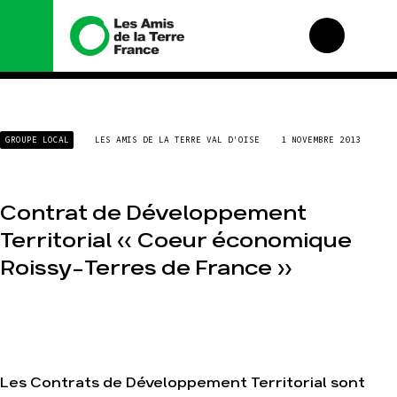
Nous connaître
Nos campagnes
GROUPE LOCAL
LES AMIS DE LA TERRE VAL D'OISE
1 NOVEMBRE 2013
Histoire
Total, rendez-vous au
tribunal
Manifeste
Gaz « naturel », le
grand enfumage
Missions et méthodes
Contrat de Développement
Mode : une tendance
Valeurs
Territorial « Coeur économique
destructrice
Équipes et
Roissy-Terres de France »
Gaz au Mozambique,
fonctionnement
la violence TOTAL(e)
Le réseau dans le
Nos autres
monde
campagnes
Nos alliés
Je soutiens les Amis
de la Terre
Les Contrats de Développement Territorial sont