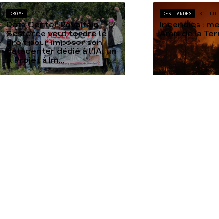
DRÔME
04 AOÛT
DES LANDES
31 JUI
Data Center Rovaltain :
Incendies : m
Sesterce veut tordre le
Amis de la Te
droit pour imposer son
datacenter dédié à l’IA, un
« Projet à Im...
TOUTES NOS ACTUALITÉS