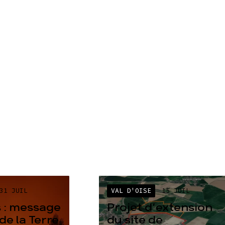
31 JUIL
VAL D'OISE
15 JUIL
 : message
Projet d’extension
de la Terre
du site de