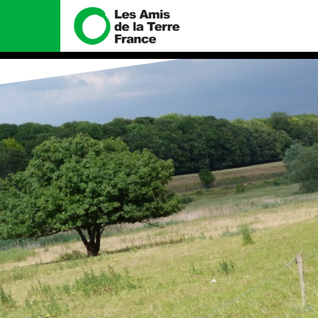
Nous connaître
Nos campa
Histoire
Total, rendez-v
tribunal
Manifeste
Gaz « naturel », 
enfumage
Missions et méthodes
Mode : une tend
Valeurs
destructrice
Équipes et
Gaz au Mozambiq
fonctionnement
violence TOTAL(
Le réseau dans le monde
Nos autres cam
Nos alliés
Je soutiens les Amis de la
Terre