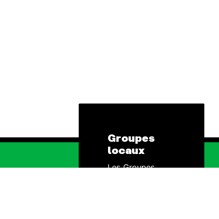
Groupes
locaux
Les Groupes
hématiques
Locaux des Amis
de la Terre
 Énergie
agissent au
niveau local pour
uction
faire bouger les