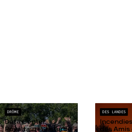
DRÔME
04 AOÛT
DES LANDES
Data Center
Incendies
Rovaltain : Sesterce
des Amis 