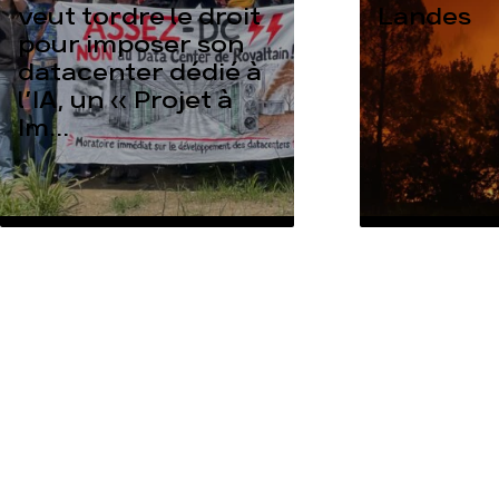
veut tordre le droit
Landes
pour imposer son
datacenter dédié à
l’IA, un « Projet à
Im...