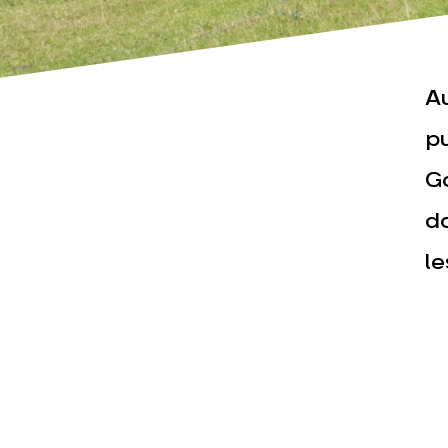
A
Actualités
Espace pr
pu
G
d
l