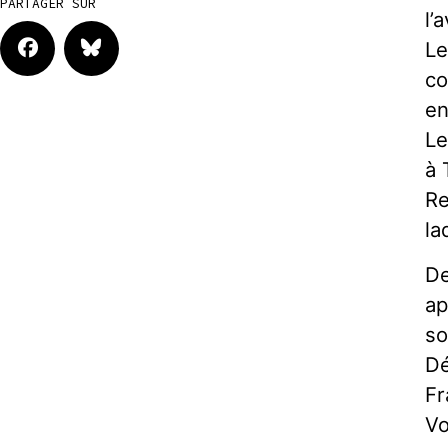
PARTAGER SUR
l’
Le
co
en
Le
à 
Re
la
De
ap
so
Dé
Fr
Vo