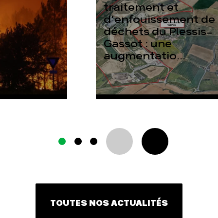
traitement et
d’enfouissement de
déchets du Plessis-
Gassot : une
augmentatio...
TOUTES NOS ACTUALITÉS