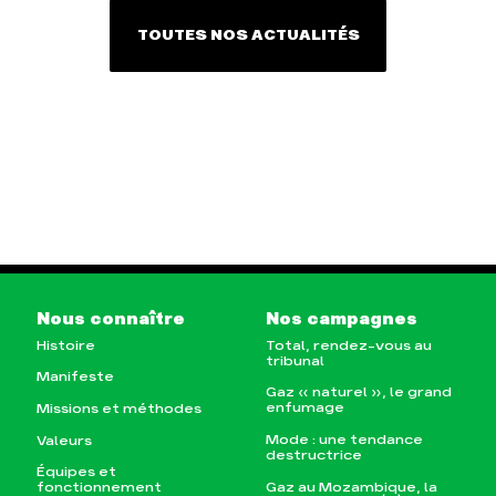
TOUTES NOS ACTUALITÉS
Nous connaître
Nos campagnes
Histoire
Total, rendez-vous au
tribunal
Manifeste
Gaz « naturel », le grand
enfumage
Missions et méthodes
Mode : une tendance
Valeurs
destructrice
Équipes et
Gaz au Mozambique, la
fonctionnement