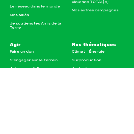
violence TOTAL(e)
Le réseau dans le monde
Nos autres campagnes
Nos alliés
Je soutiens les Amis de la
Terre
Agir
Nos thématiques
Faire un don
Climat – Énergie
S'engager sur le terrain
Surproduction
Agir au quotidien
Agriculture
Soutenir les campagnes
Finance
Transmettre tout ou
Multinationales
partie de son patrimoine
Forêts
Télécharger
gratuitement les guides
éco-citoyens
Actualités
Groupes locaux
Espace presse