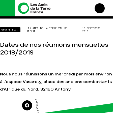
Nous connaître
Nos campagnes
LES AMIS DE LA TERRE VAL-DE-
18 SEPTEMBRE
GROUPE LOCAL
BIÈVRE
2018
Histoire
Total, rendez-vous au
tribunal
Manifeste
Dates de nos réunions mensuelles
Gaz « naturel », le grand
enfumage
Missions et méthodes
2018/2019
Mode : une tendance
Valeurs
destructrice
Équipes et
Gaz au Mozambique, la
fonctionnement
violence TOTAL(e)
Le réseau dans le monde
Nous nous réunissons un mercredi par mois environ
Nos autres campagnes
Nos alliés
à l'espace Vasarely, place des anciens combattants
Je soutiens les Amis de la
d'Afrique du Nord, 92160 Antony
Terre
PARTAGER SUR
Agir
Nos thématiques
Faire un don
Climat – Énergie