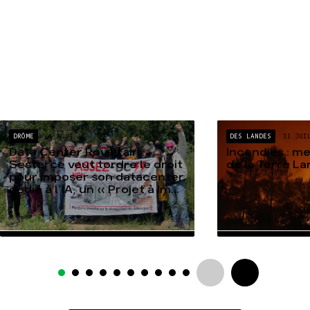
DRÔME
04 AOÛT
DES LANDES
31 JUI
Data Center Rovaltain :
Incendies : m
Sesterce veut tordre le droit
de la Terre L
pour imposer son datacenter
dédié à l’IA, un « Projet à Im...