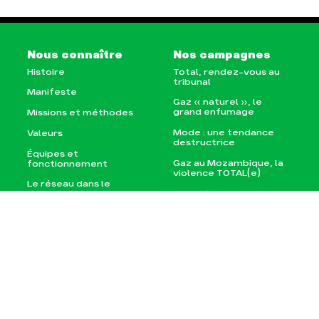
Nous connaître
Nos campagnes
Histoire
Total, rendez-vous au
tribunal
Manifeste
Gaz « naturel », le
grand enfumage
Missions et méthodes
Mode : une tendance
Valeurs
destructrice
Équipes et
Gaz au Mozambique, la
fonctionnement
violence TOTAL(e)
Le réseau dans le
Nos autres campagnes
monde
Nos alliés
Je soutiens les Amis de
la Terre
Agir
Nos thématiques
Faire un don
Climat – Énergie