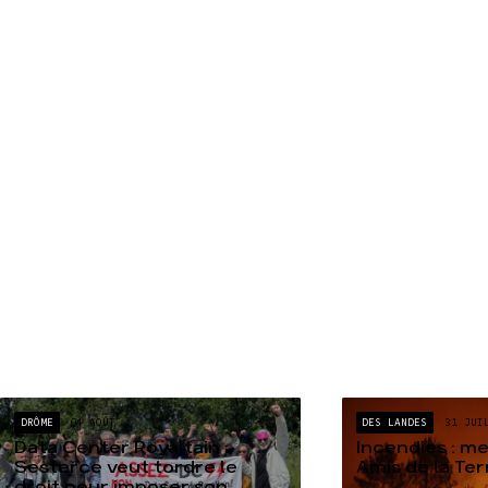
DRÔME
04 AOÛT
DES LANDES
31 JUI
Data Center Rovaltain :
Incendies : m
Sesterce veut tordre le
Amis de la Te
droit pour imposer son