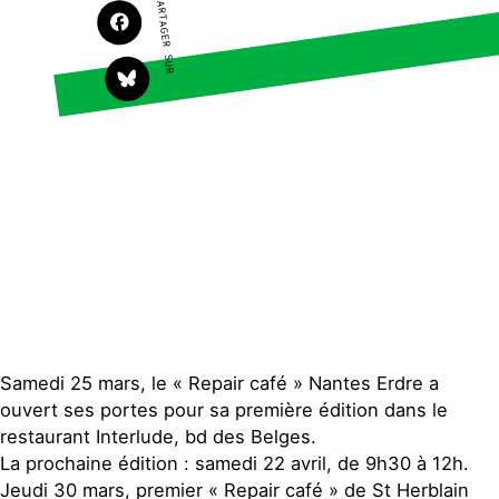
PARTAGER SUR
Faire un don
Climat – Énergie
S'engager sur le terrain
Surproduction
Agir au quotidien
Agriculture
Soutenir les campagnes
Finance
Transmettre tout ou
Multinationales
partie de son patrimoine
Forêts
Télécharger
gratuitement les guides
éco-citoyens
Actualités
Groupes locaux
Espace presse
Publications
Contact
Samedi 25 mars, le « Repair café » Nantes Erdre a
ouvert ses portes pour sa première édition dans le
restaurant Interlude, bd des Belges.
La prochaine édition : samedi 22 avril, de 9h30 à 12h.
Jeudi 30 mars, premier « Repair café » de St Herblain