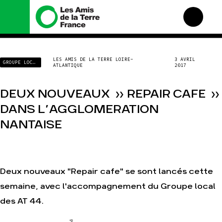
Nous connaître
Nos campagnes
LES AMIS DE LA TERRE LOIRE-
3 AVRIL
GROUPE LOCAL
ATLANTIQUE
2017
Histoire
Total, rendez-vous au
tribunal
Manifeste
Gaz « naturel », le grand
DEUX NOUVEAUX » REPAIR CAFE »
enfumage
Missions et méthodes
DANS L’AGGLOMERATION
Mode : une tendance
Valeurs
destructrice
NANTAISE
Équipes et
Gaz au Mozambique, la
fonctionnement
violence TOTAL(e)
Le réseau dans le monde
Nos autres campagnes
Nos alliés
Deux nouveaux "Repair cafe" se sont lancés cette
Je soutiens les Amis de la
Terre
semaine, avec l'accompagnement du Groupe local
des AT 44.
Agir
Nos thématiques