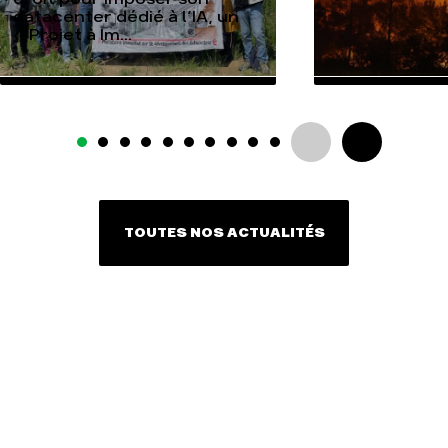
datacenter dédié à l’IA, un
« Projet à Im...
TOUTES NOS ACTUALITÉS