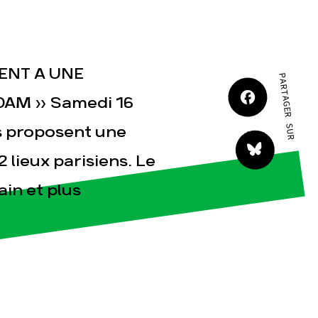
TENT A UNE
PARTAGER SUR
AM » Samedi 16
tact
is proposent une
lieux parisiens. Le
in et plus