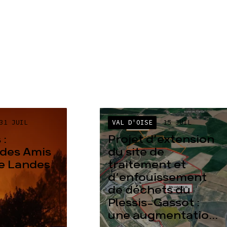
31 JUIL
VAL D'OISE
15 JUIL
 :
Projet d’extension
des Amis
du site de
re Landes
traitement et
d’enfouissement
de déchets du
Plessis-Gassot :
une augmentatio...