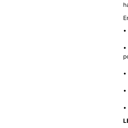
h
E
•
•
p
•
•
•
L