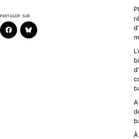
P
PARTAGER SUR
r
d
m
L
b
d
c
b
A
d
b
À