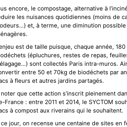
lus encore, le compostage, alternative à l’inci
éduire les nuisances quotidiennes (moins de c
’odeurs…) et, à terme, une diminution possible
énagères.
’enjeu est de taille puisque, chaque année, 18
iodéchets (épluchures, restes de repas, feuille
’élagage…) sont collectés Paris intra-muros. Ai
onvertir entre 50 et 70kg de biodéchets par an…
acs à fleurs et autres jardins partagés.
 noter que cette action s’inscrit pleinement dans 
e-France : entre 2011 et 2014, le SYCTOM souh
acs à compost aux riverains qui le souhaitent.
 ce jour, on recense une centaine de sites en