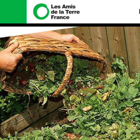
Nous connaître
Nos camp
Histoire
Total, rendez-v
tribunal
Manifeste
Gaz « naturel »,
enfumage
Missions et méthodes
Mode : une ten
Valeurs
destructrice
Équipes et
Gaz au Mozambi
fonctionnement
violence TOTAL
Le réseau dans le monde
Nos autres ca
Nos alliés
Je soutiens les Amis de la
Terre