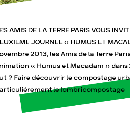
ES AMIS DE LA TERRE PARIS VOUS INVI
EUXIEME JOURNEE « HUMUS ET MACAD
esse
Publications
Con
ovembre 2013, les Amis de la Terre Par
nimation « Humus et Macadam » dans 2 
ut ? Faire découvrir le compostage urba
articulièrement le lombricompostage