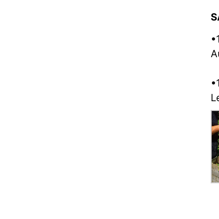
S
•
A
•
L