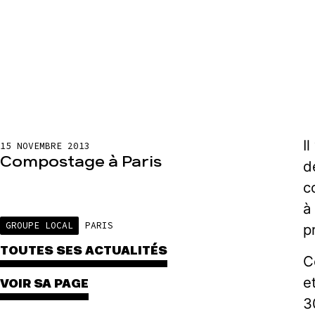
I
15 NOVEMBRE 2013
Compostage à Paris
d
c
à
GROUPE LOCAL
PARIS
p
TOUTES SES ACTUALITÉS
C
e
VOIR SA PAGE
3