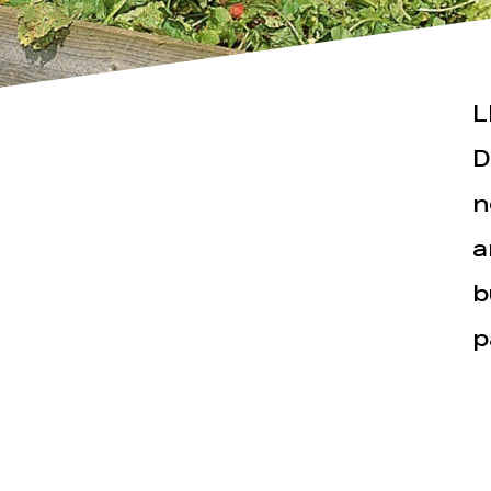
L
D
Actualités
Espace pr
n
a
b
p