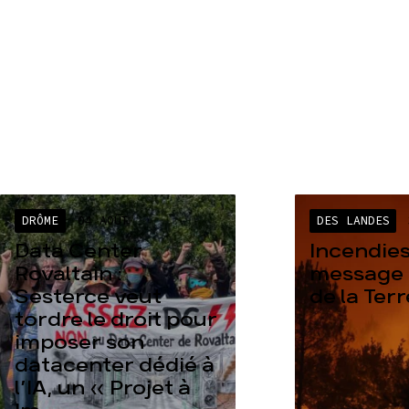
DRÔME
04 AOÛT
DES LANDES
Data Center
Incendies
Rovaltain :
message 
Sesterce veut
de la Ter
tordre le droit pour
imposer son
datacenter dédié à
l’IA, un « Projet à