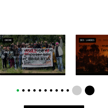
DRÔME
04 AOÛT
DES LANDES
31 JUI
Data Center Rovaltain :
Incendies : m
Sesterce veut tordre le
Amis de la Te
droit pour imposer son
datacenter dédié à l’IA, un
« Projet à Im...