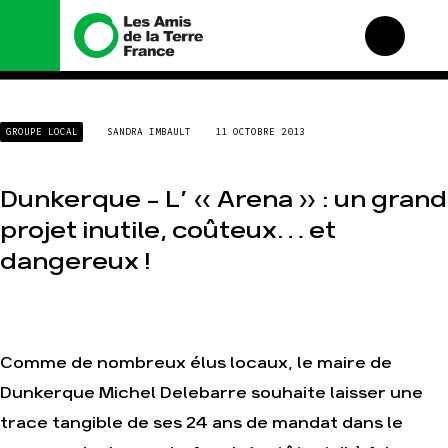
Nous connaître
Nos campagnes
GROUPE LOCAL
SANDRA IMBAULT
11 OCTOBRE 2013
Histoire
Total, rendez-vous au
tribunal
Manifeste
Gaz « naturel », le grand
Dunkerque – L’ « Arena » : un grand
enfumage
Missions et méthodes
projet inutile, coûteux… et
Mode : une tendance
Valeurs
destructrice
dangereux !
Équipes et
Gaz au Mozambique, la
fonctionnement
violence TOTAL(e)
Le réseau dans le monde
Nos autres campagnes
Nos alliés
Je soutiens les Amis de
Comme de nombreux élus locaux, le maire de
la Terre
Dunkerque Michel Delebarre souhaite laisser une
trace tangible de ses 24 ans de mandat dans le
Agir
Nos thématiques