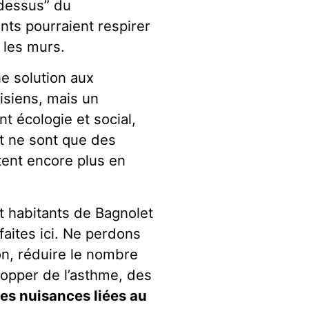
-dessus” du
ants pourraient respirer
r les murs.
ne solution aux
isiens, mais un
t écologie et social,
t ne sont que des
tent encore plus en
t habitants de Bagnolet
 faites ici. Ne perdons
tion, réduire le nombre
lopper de l’asthme, des
les nuisances liées au