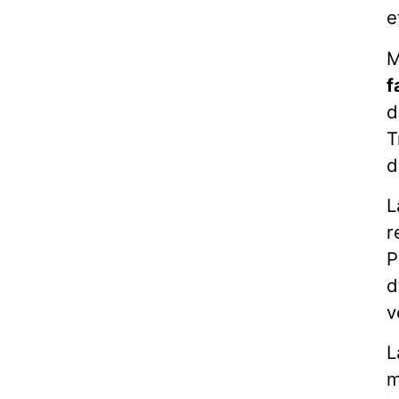
e
M
f
d
T
d
L
r
P
d
v
L
m