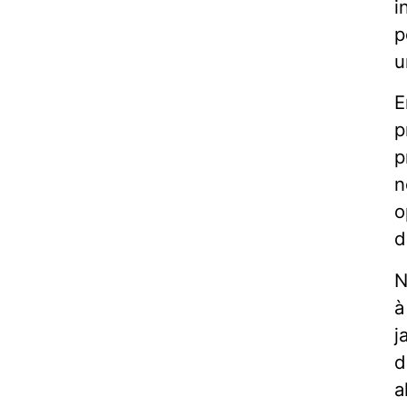
i
p
u
E
p
p
n
o
d
N
à
j
d
a