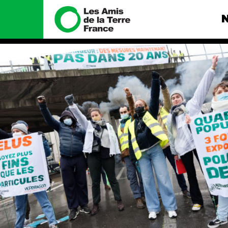
Nous connaître
Nos camp
Histoire
Total, rendez-
tribunal
Manifeste
Gaz « naturel »,
enfumage
Missions et méthodes
Mode : une ten
Valeurs
destructrice
Équipes et
Gaz au Mozambi
fonctionnement
violence TOTAL
Le réseau dans le monde
Nos autres ca
Nos alliés
Je soutiens les Amis de la
Terre