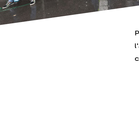
P
l
c
Actualités
Espace pr