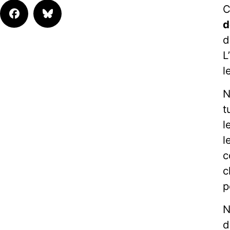
C
d
d
L
l
N
t
l
l
c
c
p
N
d