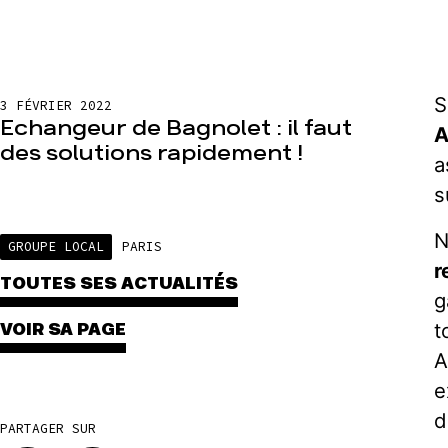
S
3 FÉVRIER 2022
Echangeur de Bagnolet : il faut
A
des solutions rapidement !
a
s
N
GROUPE LOCAL
PARIS
r
TOUTES SES ACTUALITÉS
g
t
VOIR SA PAGE
A
e
d
PARTAGER SUR