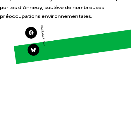
portes d’Annecy, soulève de nombreuses
préoccupations environnementales.
Agir
Nos
thématiques
PARTAGER SUR
Faire un don
Climat – Énergie
S'engager sur le
terrain
Surproduction
Agir au quotidien
Agriculture
Soutenir les
Finance
campagnes
Multinationales
Transmettre tout ou
partie de son
Forêts
patrimoine
Télécharger
gratuitement les
guides éco-citoyens
Actualités
Groupes
locaux
Espace presse