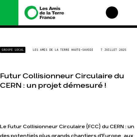
Nous connaître
Nos campagnes
GROUPE LOCAL
LES AMIS DE LA TERRE HAUTE-SAVOIE
7 JUILLET 2025
Histoire
Total, rendez-vous
au tribunal
Manifeste
Gaz « naturel », le
grand enfumage
Missions et
Futur Collisionneur Circulaire du
méthodes
Mode : une tendance
CERN : un projet démesuré !
destructrice
Valeurs
Gaz au Mozambique,
Équipes et
la violence TOTAL(e)
fonctionnement
Nos autres
Le réseau dans le
campagnes
monde
Nos alliés
Le Futur Collisionneur Circulaire (FCC) du CERN : un
Je soutiens les Amis
de la Terre
des potentiels plus grands chantiers d'Europe, aux