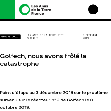
Nous connaître
Nos campagnes
LES AMIS DE LA TERRE MIDI-
3 DÉCEMBRE
GROUPE LOCAL
PYRÉNÉES
2019
Histoire
Total, rendez-vous au
tribunal
Manifeste
Gaz « naturel », le
grand enfumage
Missions et méthodes
Golfech, nous avons frôlé la
Mode : une tendance
Valeurs
catastrophe
destructrice
Équipes et
Gaz au Mozambique, la
fonctionnement
violence TOTAL(e)
Le réseau dans le
Nos autres campagnes
monde
Nos alliés
Point d’étape au 3 décembre 2019 sur le problème
Je soutiens les Amis de
la Terre
survenu sur le réacteur n° 2 de Golfech le 8
octobre 2019.