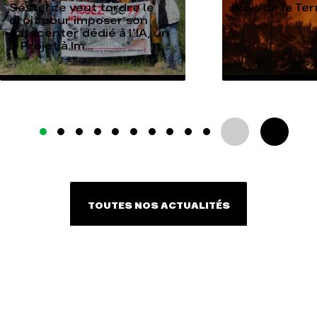
Sesterce veut tordre le
Amis de la Te
droit pour imposer son
datacenter dédié à l’IA, un
« Projet à Im...
TOUTES NOS ACTUALITÉS