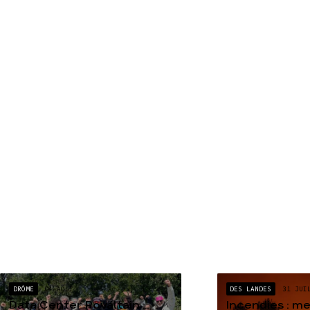
DRÔME
04 AOÛT
DES LANDES
31 JUI
Data Center Rovaltain :
Incendies : m