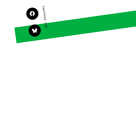
PARTAGER SUR
Agir
Nos thématiques
Faire un don
Climat – Énergie
S'engager sur le
Surproduction
terrain
Agriculture
Agir au quotidien
Finance
Soutenir les
campagnes
Multinationales
Transmettre tout ou
Forêts
partie de son
patrimoine
Télécharger
gratuitement les
guides éco-citoyens
Actualités
Groupes locaux
Espace presse
Publications