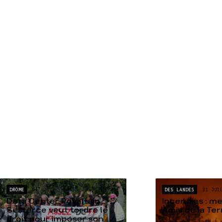
DRÔME
04 AOÛT
DES LANDES
31 JUI
Data Center Rovaltain :
Incendies : m
Sesterce veut tordre le
Amis de la Te
droit pour imposer son