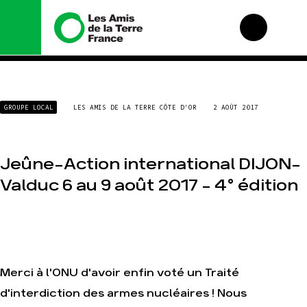
Nous connaître
Nos campagnes
GROUPE LOCAL
LES AMIS DE LA TERRE CÔTE D'OR
2 AOÛT 2017
Histoire
Total, rendez-vous au
tribunal
Manifeste
Gaz « naturel », le
grand enfumage
Missions et méthodes
Jeûne-Action international DIJON-
Mode : une tendance
Valeurs
Valduc 6 au 9 août 2017 – 4° édition
destructrice
Équipes et
Gaz au Mozambique,
fonctionnement
la violence TOTAL(e)
Le réseau dans le
Nos autres
monde
campagnes
Nos alliés
Merci à l'ONU d'avoir enfin voté un Traité
Je soutiens les Amis
de la Terre
d'interdiction des armes nucléaires ! Nous