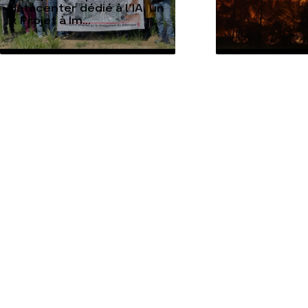
datacenter dédié à l’IA, un
« Projet à Im...
TOUTES NOS ACTUALITÉS