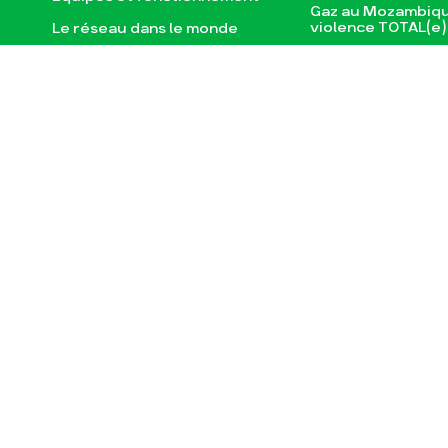
Gaz au Mozambiqu
violence TOTAL(e)
Le réseau dans le monde
Nos autres camp
Nos alliés
Je soutiens les Amis de la
Terre
Actualités
Espace pre
JE M‘ABONNE À LA NEWSLETTER