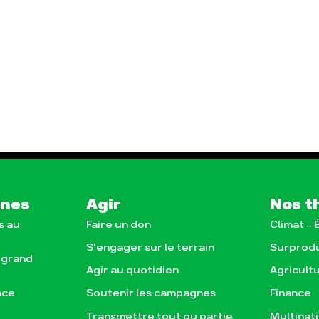
gnes
Agir
Nos t
s au
Faire un don
Climat – 
S'engager sur le terrain
Surprod
e grand
Agir au quotidien
Agricult
nce
Soutenir les campagnes
Finance
Transmettre tout ou partie
Multinat