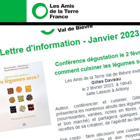
Nous connaître
Nos campa
Histoire
Total, rendez-vo
tribunal
Manifeste
Gaz « naturel », l
enfumage
Missions et méthodes
Mode : une tend
Valeurs
destructrice
Équipes et fonctionnement
Gaz au Mozambiqu
violence TOTAL(e
Le réseau dans le monde
Nos autres camp
Nos alliés
Je soutiens les Amis de la
Terre