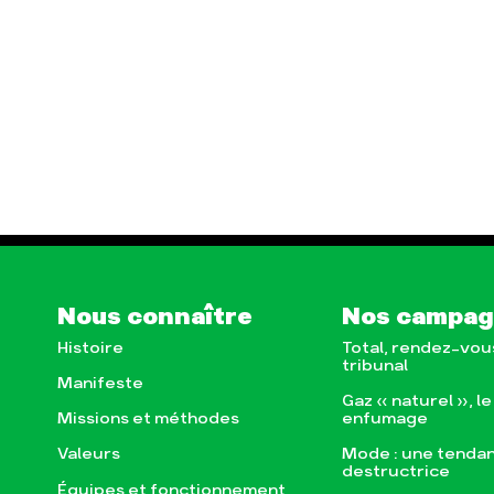
Nous connaître
Nos campa
Histoire
Total, rendez-vou
tribunal
Manifeste
Gaz « naturel », l
enfumage
Missions et méthodes
Mode : une tenda
Valeurs
destructrice
Équipes et fonctionnement