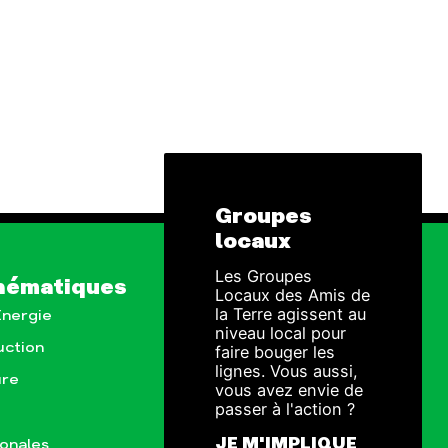
Groupes
locaux
Les Groupes
hématiques
Locaux des Amis de
la Terre agissent au
Énergie
niveau local pour
uction
faire bouger les
lignes. Vous aussi,
ure
vous avez envie de
passer à l'action ?
JE M'IMPLIQUE
ionales