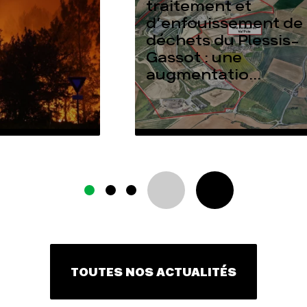
traitement et
d’enfouissement de
déchets du Plessis-
Gassot : une
augmentatio...
TOUTES NOS ACTUALITÉS