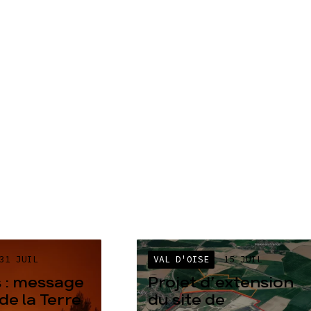
31 JUIL
VAL D'OISE
15 JUIL
 : message
Projet d’extension
de la Terre
du site de