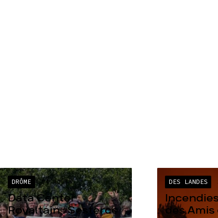
DRÔME
04 AOÛT
DES LANDES
Data Center
Incendies
Rovaltain : Sesterce
des Amis 