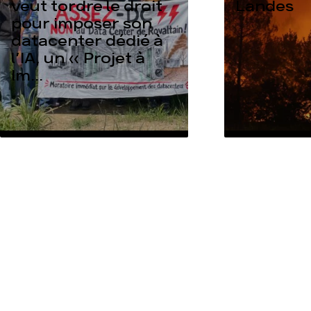
veut tordre le droit
Landes
pour imposer son
datacenter dédié à
l’IA, un « Projet à
Im...