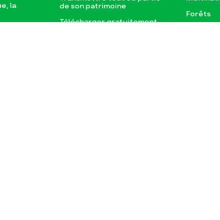
e, la
de son patrimoine
Forêts
Télécharger gratuitement
agnes
les guides éco-citoyens
sse
Publications
Conta