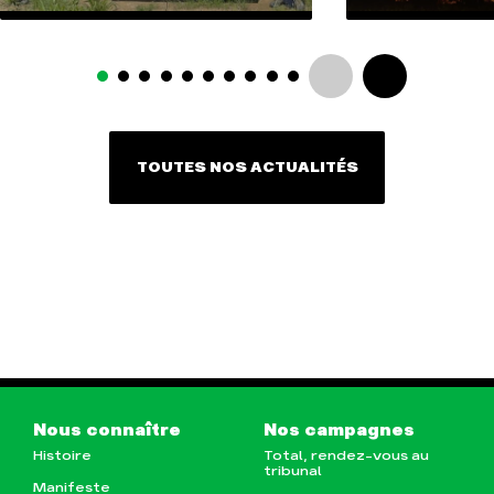
TOUTES NOS ACTUALITÉS
Nous connaître
Nos campagnes
Histoire
Total, rendez-vous au
tribunal
Manifeste