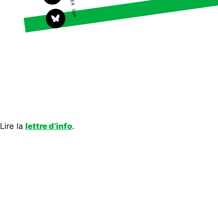
S'engager sur le terrain
Surproduction
Agir au quotidien
Agriculture
Soutenir les campagnes
Finance
Transmettre tout ou
Multinationales
partie de son patrimoine
Forêts
Télécharger gratuitement
les guides éco-citoyens
Actualités
Groupes locaux
Espace presse
Lire la
lettre d’info
.
Publications
Contact