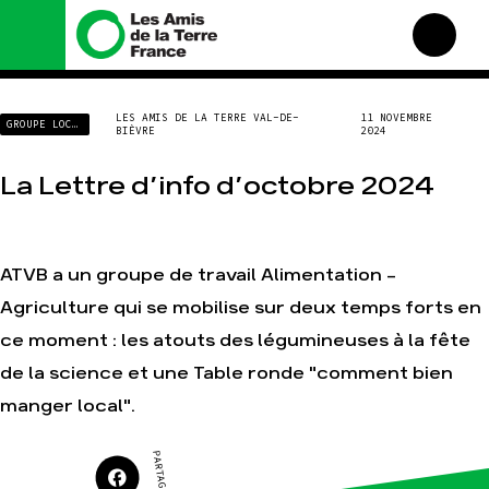
Nous connaître
Nos campagnes
LES AMIS DE LA TERRE VAL-DE-
11 NOVEMBRE
GROUPE LOCAL
BIÈVRE
2024
Histoire
Total, rendez-vous au
tribunal
Manifeste
La Lettre d’info d’octobre 2024
Gaz « naturel », le grand
enfumage
Missions et méthodes
Mode : une tendance
Valeurs
destructrice
Équipes et
ATVB a un groupe de travail Alimentation -
Gaz au Mozambique, la
fonctionnement
violence TOTAL(e)
Agriculture qui se mobilise sur deux temps forts en
Le réseau dans le monde
Nos autres campagnes
ce moment : les atouts des légumineuses à la fête
Nos alliés
Je soutiens les Amis de la
de la science et une Table ronde "comment bien
Terre
manger local".
Agir
Nos thématiques
PARTAGER SUR
Faire un don
Climat – Énergie