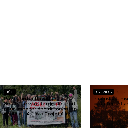
DRÔME
04 AOÛT
DES LANDES
31 JUI
Data Center Rovaltain :
Incendies : m
Sesterce veut tordre le droit
de la Terre L
pour imposer son datacenter
dédié à l’IA, un « Projet à Im...