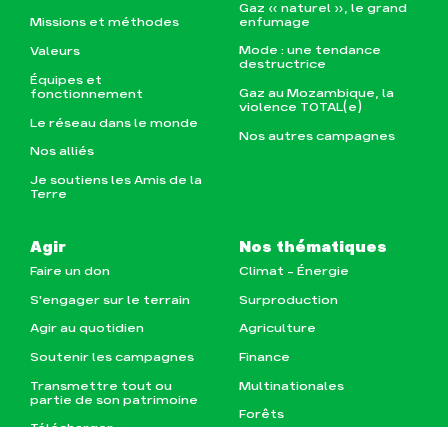
Gaz « naturel », le grand
enfumage
Missions et méthodes
Mode : une tendance
Valeurs
destructrice
Équipes et
Gaz au Mozambique, la
fonctionnement
violence TOTAL(e)
Le réseau dans le monde
Nos autres campagnes
Nos alliés
Je soutiens les Amis de la
Terre
Agir
Nos thématiques
Faire un don
Climat – Énergie
S'engager sur le terrain
Surproduction
Agir au quotidien
Agriculture
Soutenir les campagnes
Finance
Transmettre tout ou
Multinationales
partie de son patrimoine
Forêts
Télécharger
gratuitement les guides