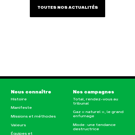
TOUTES NOS ACTUALITÉS
Nous connaître
Nos campagnes
Histoire
Total, rendez-vous au
tribunal
Manifeste
Gaz « naturel », le grand
enfumage
Missions et méthodes
Mode : une tendance
Valeurs
destructrice
Équipes et