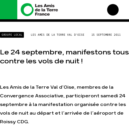
Nous connaître
Nos campagnes
GROUPE LOCAL
LES AMIS DE LA TERRE VAL D'OISE
15 SEPTEMBRE 2011
Histoire
Total, rendez-vous au
tribunal
Manifeste
Le 24 septembre, manifestons tous
Gaz « naturel », le grand
enfumage
Missions et méthodes
contre les vols de nuit !
Mode : une tendance
Valeurs
destructrice
Équipes et
Gaz au Mozambique, la
fonctionnement
violence TOTAL(e)
Le réseau dans le monde
Les Amis de la Terre Val d’Oise, membres de la
Nos autres campagnes
Nos alliés
Convergence Associative, participeront samedi 24
Je soutiens les Amis de la
septembre à la manifestation organisée contre les
Terre
vols de nuit au départ et l’arrivée de l’aéroport de
Agir
Nos thématiques
Roissy CDG.
Faire un don
Climat – Énergie