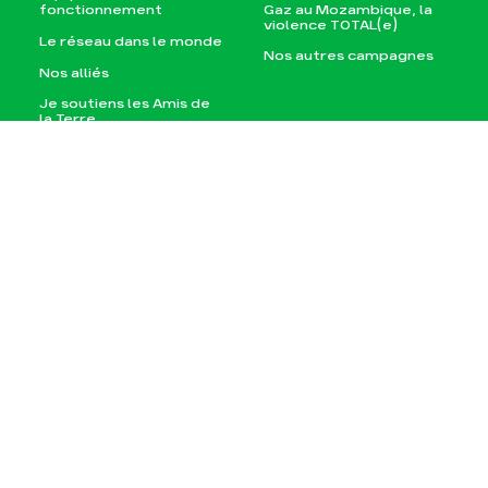
Gaz au Mozambique, la
fonctionnement
violence TOTAL(e)
Le réseau dans le monde
Nos autres campagnes
Nos alliés
Je soutiens les Amis de
la Terre
Agir
Nos thématiques
Faire un don
Climat – Énergie
S'engager sur le terrain
Surproduction
Agir au quotidien
Agriculture
Soutenir les campagnes
Finance
Transmettre tout ou
Multinationales
partie de son patrimoine
Forêts
Télécharger
gratuitement les guides
éco-citoyens
Actualités
Groupes locaux