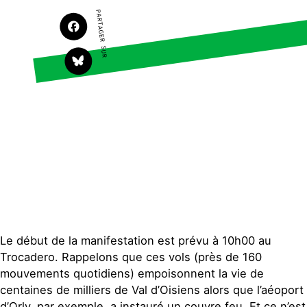
PARTAGER SUR
S'engager sur le terrain
Surproduction
Agir au quotidien
Agriculture
Soutenir les campagnes
Finance
Transmettre tout ou
Multinationales
partie de son patrimoine
Forêts
Télécharger
gratuitement les guides
éco-citoyens
Actualités
Groupes locaux
Espace presse
Publications
Contact
Le début de la manifestation est prévu à 10h00 au
Trocadero. Rappelons que ces vols (près de 160
mouvements quotidiens) empoisonnent la vie de
centaines de milliers de Val d’Oisiens alors que l’aéoport
d’Orly, par exemple, a instauré un couvre feu. Et ce n’est