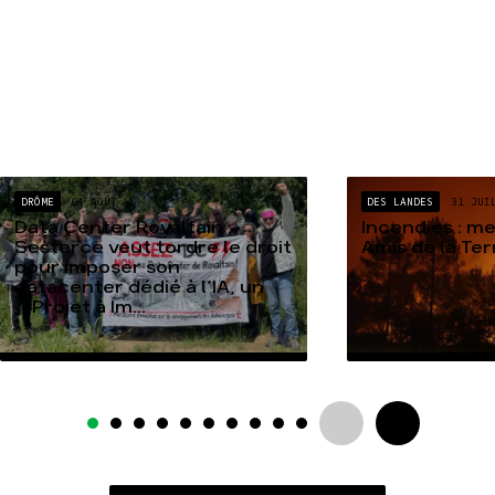
DRÔME
04 AOÛT
DES LANDES
31 JUI
Data Center Rovaltain :
Incendies : m
Sesterce veut tordre le droit
Amis de la Te
pour imposer son
datacenter dédié à l’IA, un
« Projet à Im...