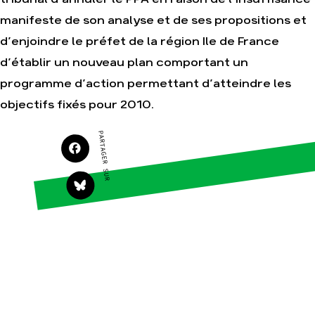
Faire un don
Climat – Énergie
manifeste de son analyse et de ses propositions et
S'engager sur le terrain
Surproduction
d’enjoindre le préfet de la région Ile de France
Agir au quotidien
Agriculture
d’établir un nouveau plan comportant un
Soutenir les campagnes
Finance
programme d’action permettant d’atteindre les
Transmettre tout ou
Multinationales
partie de son patrimoine
objectifs fixés pour 2010.
Forêts
Télécharger
gratuitement les guides
PARTAGER SUR
éco-citoyens
Actualités
Groupes locaux
Espace presse
Publications
Contact