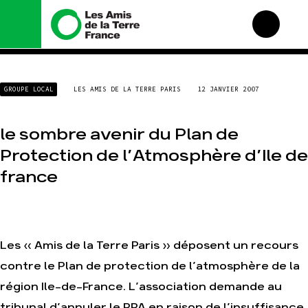
Nous connaître
Nos campagnes
GROUPE LOCAL
LES AMIS DE LA TERRE PARIS
12 JANVIER 2007
Histoire
Total, rendez-vous au
tribunal
Manifeste
Gaz « naturel », le grand
le sombre avenir du Plan de
enfumage
Missions et méthodes
Protection de l’Atmosphère d’Ile de
Mode : une tendance
Valeurs
destructrice
france
Équipes et
Gaz au Mozambique, la
fonctionnement
violence TOTAL(e)
Le réseau dans le monde
Nos autres campagnes
Nos alliés
Les « Amis de la Terre Paris » déposent un recours
Je soutiens les Amis de la
Terre
contre le Plan de protection de l’atmosphère de la
région Ile-de-France. L’association demande au
Agir
Nos thématiques
tribunal d’annuler le PPA en raison de l’insuffisance