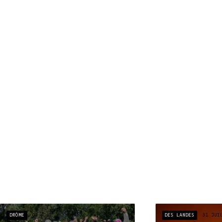
DRÔME
04 AOÛT
DES LANDES
31 JUI