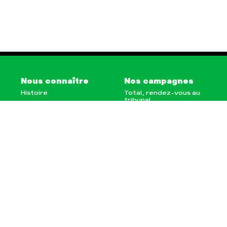
Nous connaître
Nos campagnes
Histoire
Total, rendez-vous au
tribunal
Manifeste
Gaz « naturel », le
grand enfumage
Missions et méthodes
Mode : une tendance
Valeurs
destructrice
Équipes et
Gaz au Mozambique, la
fonctionnement
violence TOTAL(e)
Le réseau dans le
Nos autres campagnes
monde
Nos alliés
Je soutiens les Amis de
la Terre