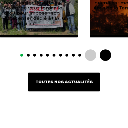
Data Center Rovaltain :
Incendies : m
Sesterce veut tordre le
Amis de la Te
droit pour imposer son
datacenter dédié à l’IA, un
« Projet à Im...
TOUTES NOS ACTUALITÉS