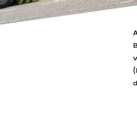
A
B
v
Actualités
Espace pr
(
d