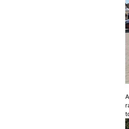
A
r
t