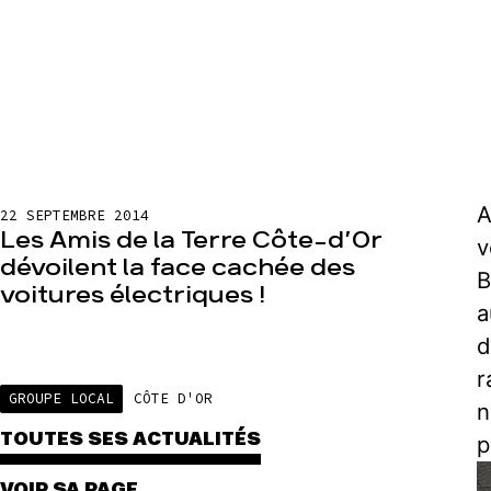
A
22 SEPTEMBRE 2014
Les Amis de la Terre Côte-d’Or
v
dévoilent la face cachée des
B
voitures électriques !
a
d
r
GROUPE LOCAL
CÔTE D'OR
n
TOUTES SES ACTUALITÉS
p
VOIR SA PAGE