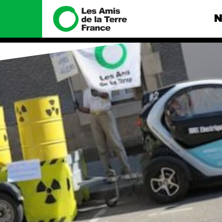
N
Nous connaître
Nos camp
Histoire
Total, rendez-
tribunal
Manifeste
Gaz « naturel »
enfumage
Missions et méthodes
Mode : une te
Valeurs
destructrice
Équipes et
Gaz au Mozambi
fonctionnement
violence TOTAL
Le réseau dans le monde
Nos autres ca
Nos alliés
Je soutiens les Amis de la
Terre