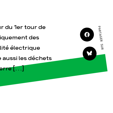
JE M'IMPLIQUE
r du 1er tour de
PARTAGER SUR
niquement des
ité électrique
tact
e aussi les déchets
Terre […]