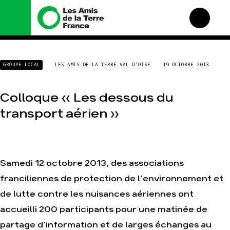
Nous connaître
Nos campagnes
GROUPE LOCAL
LES AMIS DE LA TERRE VAL D'OISE
19 OCTOBRE 2013
Histoire
Total, rendez-vous au
tribunal
Manifeste
Gaz « naturel », le grand
Colloque « Les dessous du
enfumage
Missions et méthodes
transport aérien »
Mode : une tendance
Valeurs
destructrice
Équipes et
Gaz au Mozambique, la
fonctionnement
violence TOTAL(e)
Le réseau dans le monde
Nos autres campagnes
Samedi 12 octobre 2013, des associations
Nos alliés
franciliennes de protection de l’environnement et
Je soutiens les Amis de la
Terre
de lutte contre les nuisances aériennes ont
accueilli 200 participants pour une matinée de
Agir
Nos thématiques
partage d’information et de larges échanges au