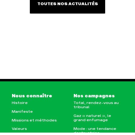
TOUTES NOS ACTUALITÉS
Nous connaître
Nos campagnes
Histoire
Total, rendez-vous au
tribunal
Manifeste
Gaz « naturel », le
grand enfumage
Missions et méthodes
Mode : une tendance
Valeurs
destructrice