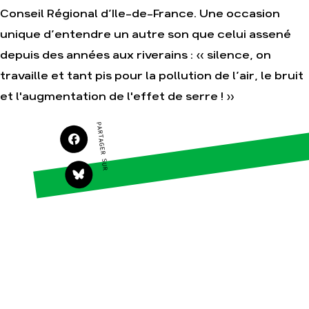
Faire un don
Climat – Énergie
Conseil Régional d’Ile-de-France. Une occasion
S'engager sur le terrain
Surproduction
unique d’entendre un autre son que celui assené
Agir au quotidien
Agriculture
depuis des années aux riverains : « silence, on
Soutenir les campagnes
Finance
travaille et tant pis pour la pollution de l’air, le bruit
Transmettre tout ou
Multinationales
partie de son patrimoine
et l'augmentation de l'effet de serre ! »
Forêts
Télécharger
gratuitement les guides
PARTAGER SUR
éco-citoyens
Actualités
Groupes locaux
Espace presse
Publications
Contact