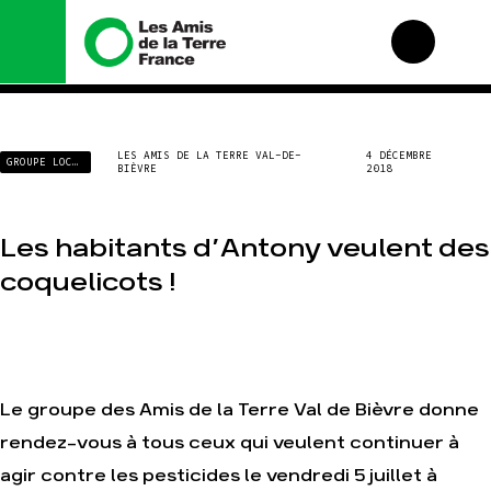
Nous connaître
Nos campagnes
LES AMIS DE LA TERRE VAL-DE-
4 DÉCEMBRE
GROUPE LOCAL
BIÈVRE
2018
Histoire
Total, rendez-vous au
tribunal
Manifeste
Gaz « naturel », le
grand enfumage
Missions et méthodes
Les habitants d’Antony veulent des
Mode : une tendance
Valeurs
coquelicots !
destructrice
Équipes et
Gaz au Mozambique, la
fonctionnement
violence TOTAL(e)
Le réseau dans le
Nos autres campagnes
monde
Nos alliés
Le groupe des Amis de la Terre Val de Bièvre donne
Je soutiens les Amis de
rendez-vous à tous ceux qui veulent continuer à
la Terre
agir contre les pesticides le vendredi 5 juillet à