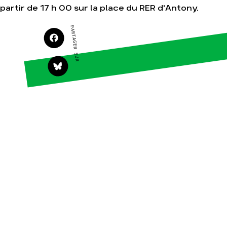
partir de 17 h 00 sur la place du RER d'Antony.
Agir
Nos thématiques
Faire un don
Climat – Énergie
PARTAGER SUR
S'engager sur le
Surproduction
terrain
Agriculture
Agir au quotidien
Finance
Soutenir les
campagnes
Multinationales
Transmettre tout ou
Forêts
partie de son
patrimoine
Télécharger
gratuitement les
guides éco-citoyens
Actualités
Groupes locaux
Espace presse
Publications