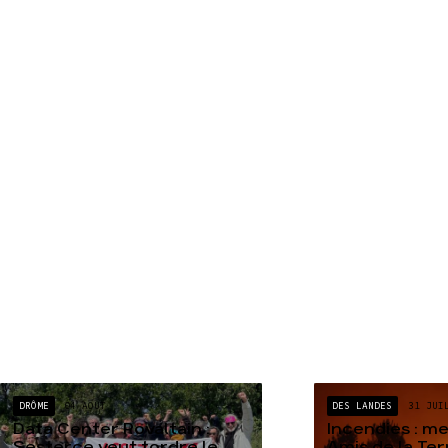
DRÔME
04 AOÛT
DES LANDES
31 JUI
Data Center Rovaltain :
Incendies : m
Sesterce veut tordre le
Amis de la Te