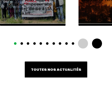
droit pour imposer son
datacenter dédié à l’IA, un
« Projet à Im...
TOUTES NOS ACTUALITÉS