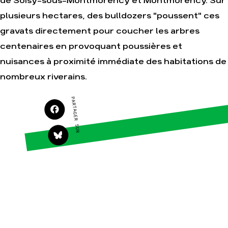
de Soisy-sous-Montmorency et Montmorency. Sur
S'engager sur le terrain
Surproduction
plusieurs hectares, des bulldozers "poussent" ces
Agir au quotidien
Agriculture
gravats directement pour coucher les arbres
Soutenir les campagnes
Finance
centenaires en provoquant poussières et
Transmettre tout ou
Multinationales
nuisances à proximité immédiate des habitations de
partie de son patrimoine
Forêts
nombreux riverains.
Télécharger gratuitement
les guides éco-citoyens
PARTAGER SUR
Actualités
Groupes locaux
Espace presse
Publications
Contact