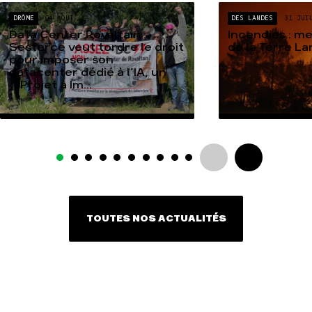
DRÔME
04 AOÛT
DES LANDES
31 JUI
Data Center Rovaltain :
Incendies : m
Sesterce veut tordre le droit
de la Terre L
pour imposer son
datacenter dédié à l’IA, un
« Projet à Im...
TOUTES NOS ACTUALITÉS