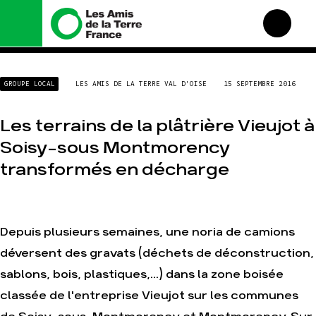
Nous connaître
Nos campagnes
GROUPE LOCAL
LES AMIS DE LA TERRE VAL D'OISE
15 SEPTEMBRE 2016
Histoire
Total, rendez-vous au
tribunal
Manifeste
Les terrains de la plâtrière Vieujot à
Gaz « naturel », le grand
enfumage
Missions et méthodes
Soisy-sous Montmorency
Mode : une tendance
Valeurs
destructrice
transformés en décharge
Équipes et
Gaz au Mozambique, la
fonctionnement
violence TOTAL(e)
Le réseau dans le monde
Nos autres campagnes
Nos alliés
Depuis plusieurs semaines, une noria de camions
Je soutiens les Amis de la
déversent des gravats (déchets de déconstruction,
Terre
sablons, bois, plastiques,...) dans la zone boisée
classée de l'entreprise Vieujot sur les communes
Agir
Nos thématiques
Faire un don
Climat – Énergie