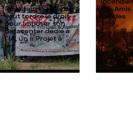
Data Center
Incendies
Rovaltain : Sesterce
des Amis 
veut tordre le droit
Landes
pour imposer son
datacenter dédié à
l’IA, un « Projet à
Im...