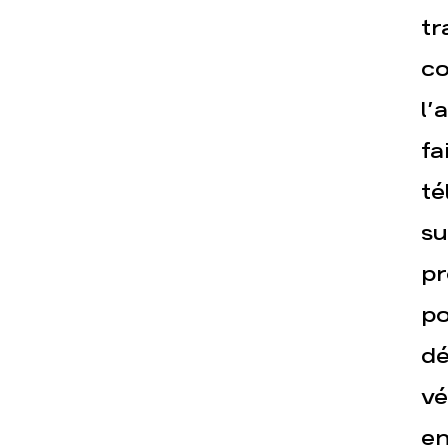
tr
co
Actualités
Espace pre
l’
fa
té
su
pr
po
dé
vé
en