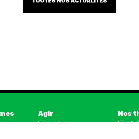
TOUTES NOS ACTUALITÉS
gnes
Agir
Nos t
s au
Faire un don
Climat –
S'engager sur le terrain
Surprod
e grand