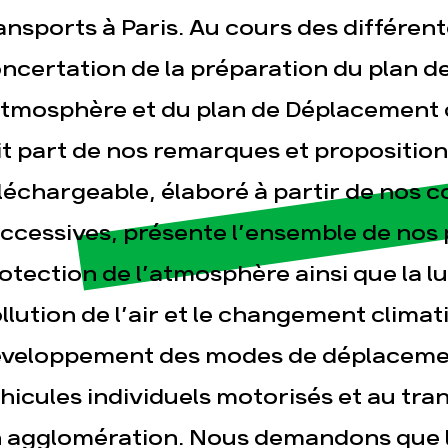
ansports à Paris. Au cours des différen
ncertation de la préparation du plan d
sse
Publications
Con
atmosphère et du plan de Déplacement 
it part de nos remarques et propositi
léchargeable, élaboré à partir de nos c
ccessives, présente l’ensemble de nos 
otection de l’atmosphère ainsi que la lu
llution de l’air et le changement clima
veloppement des modes de déplacemen
hicules individuels motorisés et au tra
 agglomération. Nous demandons que l