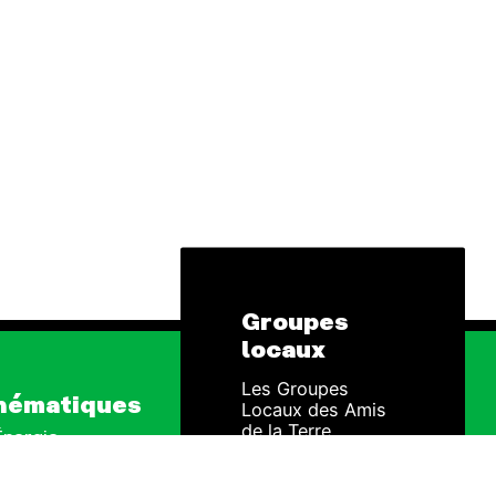
Groupes
locaux
Les Groupes
hématiques
Locaux des Amis
de la Terre
 Énergie
agissent au niveau
local pour faire
uction
bouger les lignes.