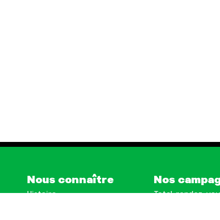
Nous connaître
Nos campa
Histoire
Total, rendez-vou
tribunal
Manifeste
Gaz « naturel », l