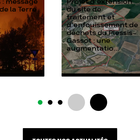
 : message
Projet d’extension
de la Terre
du site de
traitement et
d’enfouissement de
déchets du Plessis-
Gassot : une
augmentatio...