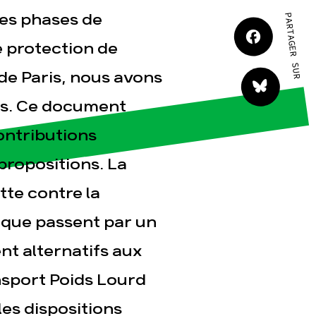
tes phases de
PARTAGER SUR
e protection de
tact
de Paris, nous avons
ons. Ce document
ontributions
propositions. La
tte contre la
tique passent par un
t alternatifs aux
nsport Poids Lourd
es dispositions