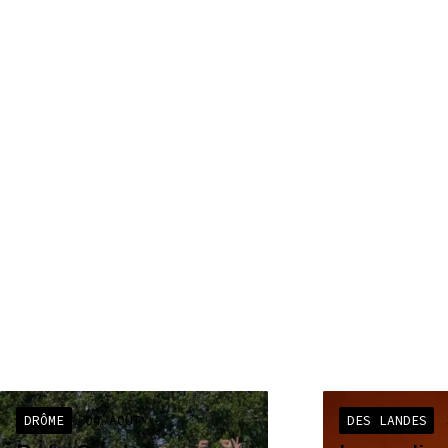
DRÔME
04 AOÛT
DES LANDES