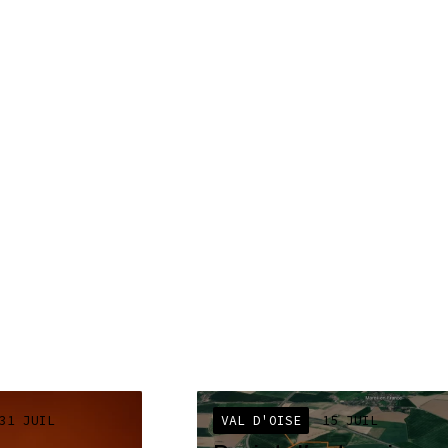
31 JUIL
VAL D'OISE
15 JUIL