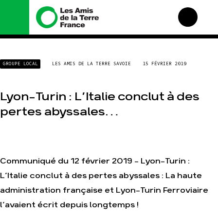
Nous connaître
Nos campagnes
GROUPE LOCAL
LES AMIS DE LA TERRE SAVOIE
15 FÉVRIER 2019
Histoire
Total, rendez-vous au
tribunal
Manifeste
Gaz « naturel », le grand
Lyon-Turin : L’Italie conclut à des
enfumage
Missions et méthodes
pertes abyssales…
Mode : une tendance
Valeurs
destructrice
Équipes et
Gaz au Mozambique, la
fonctionnement
violence TOTAL(e)
Le réseau dans le monde
Nos autres campagnes
Communiqué du 12 février 2019 - Lyon-Turin :
Nos alliés
L’Italie conclut à des pertes abyssales : La haute
Je soutiens les Amis de
la Terre
administration française et Lyon-Turin Ferroviaire
l’avaient écrit depuis longtemps !
Agir
Nos thématiques