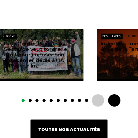
DRÔME
04 AOÛT
DES LANDES
31 JUI
Data Center Rovaltain :
Incendies : m
Sesterce veut tordre le
Amis de la Te
droit pour imposer son
datacenter dédié à l’IA, un
« Projet à Im...
TOUTES NOS ACTUALITÉS