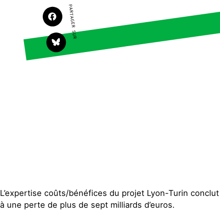
Faire un don
Climat – Énergie
PARTAGER SUR
S'engager sur le terrain
Surproduction
Agir au quotidien
Agriculture
Soutenir les campagnes
Finance
Transmettre tout ou
Multinationales
partie de son patrimoine
Forêts
Télécharger
gratuitement les guides
éco-citoyens
Actualités
Groupes locaux
Espace presse
Publications
Contact
L’expertise coûts/bénéfices du projet Lyon-Turin conclut
à une perte de plus de sept milliards d’euros.