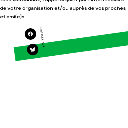
Agir
Nos thématiques
de votre organisation et/ou auprès de vos proches
Faire un don
Climat – Énergie
et ami(e)s.
S'engager sur le terrain
Surproduction
PARTAGER SUR
Agir au quotidien
Agriculture
Soutenir les
Finance
campagnes
Multinationales
Transmettre tout ou
partie de son
Forêts
patrimoine
Télécharger
gratuitement les
guides éco-citoyens
Actualités
Groupes locaux
Espace presse
Publications
Contact