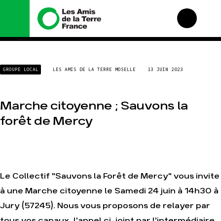
Nous connaître
Nos campagnes
GROUPE LOCAL
LES AMIS DE LA TERRE MOSELLE
13 JUIN 2023
Histoire
Total, rendez-vous au
tribunal
Manifeste
Gaz « naturel », le
Marche citoyenne ; Sauvons la
grand enfumage
Missions et méthodes
forêt de Mercy
Mode : une tendance
Valeurs
destructrice
Équipes et
Gaz au Mozambique, la
fonctionnement
violence TOTAL(e)
Le réseau dans le
Nos autres campagnes
monde
Nos alliés
Le Collectif "Sauvons la Forêt de Mercy" vous invite
Je soutiens les Amis de
à une Marche citoyenne le Samedi 24 juin à 14h30 à
la Terre
Jury (57245). Nous vous proposons de relayer par
tous vos canaux, l'appel ci-joint par l'intermédiaire