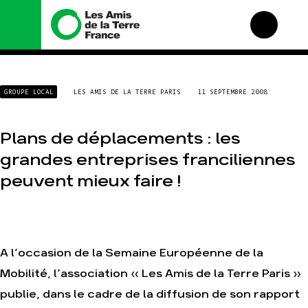
Nous connaître
Nos campagnes
GROUPE LOCAL
LES AMIS DE LA TERRE PARIS
11 SEPTEMBRE 2008
Histoire
Total, rendez-vous au
tribunal
Manifeste
Gaz « naturel », le grand
Plans de déplacements : les
enfumage
Missions et méthodes
grandes entreprises franciliennes
Mode : une tendance
Valeurs
destructrice
peuvent mieux faire !
Équipes et
Gaz au Mozambique, la
fonctionnement
violence TOTAL(e)
Le réseau dans le monde
Nos autres campagnes
Nos alliés
Je soutiens les Amis de
A l’occasion de la Semaine Européenne de la
la Terre
Mobilité, l’association « Les Amis de la Terre Paris »
publie, dans le cadre de la diffusion de son rapport
Agir
Nos thématiques