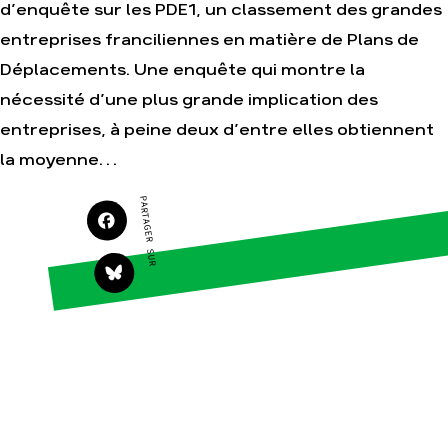
d’enquête sur les PDE1, un classement des grandes
Faire un don
Climat – Énergie
entreprises franciliennes en matière de Plans de
S'engager sur le terrain
Surproduction
Déplacements. Une enquête qui montre la
Agir au quotidien
Agriculture
nécessité d’une plus grande implication des
Soutenir les campagnes
Finance
entreprises, à peine deux d’entre elles obtiennent
Transmettre tout ou
Multinationales
partie de son patrimoine
la moyenne…
Forêts
Télécharger
gratuitement les guides
PARTAGER SUR
éco-citoyens
Actualités
Groupes locaux
Espace presse
Publications
Contact