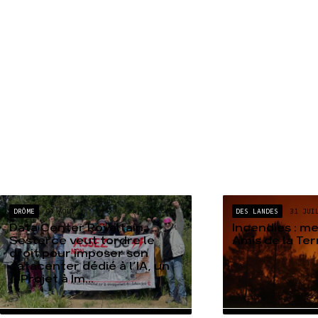
DRÔME
04 AOÛT
DES LANDES
31 JUI
Data Center Rovaltain :
Incendies : m
Sesterce veut tordre le
Amis de la Te
droit pour imposer son
datacenter dédié à l’IA, un
« Projet à Im...