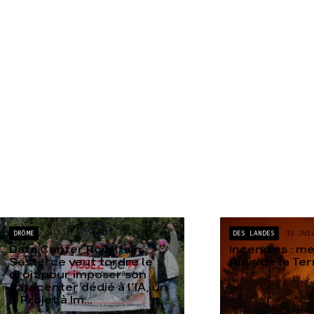
DRÔME
04 AOÛT
DES LANDES
31 JUI
Data Center Rovaltain :
Incendies : m
Sesterce veut tordre le
Amis de la Te
droit pour imposer son
datacenter dédié à l’IA, un
« Projet à Im...