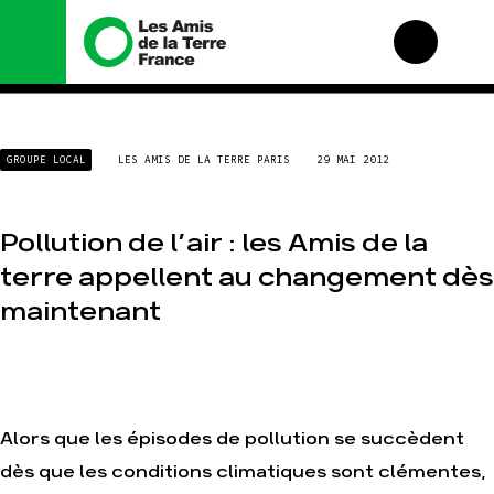
Nous connaître
Nos campagnes
GROUPE LOCAL
LES AMIS DE LA TERRE PARIS
29 MAI 2012
Histoire
Total, rendez-vous au
tribunal
Manifeste
Gaz « naturel », le
Pollution de l’air : les Amis de la
grand enfumage
Missions et méthodes
Mode : une tendance
Valeurs
terre appellent au changement dès
destructrice
Équipes et
maintenant
Gaz au Mozambique, la
fonctionnement
violence TOTAL(e)
Le réseau dans le
Nos autres campagnes
monde
Nos alliés
Je soutiens les Amis de
Alors que les épisodes de pollution se succèdent
la Terre
dès que les conditions climatiques sont clémentes,