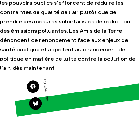
les pouvoirs publics s’efforcent de réduire les
Agir
Nos thématiques
contraintes de qualité de l’air plutôt que de
Faire un don
Climat – Énergie
prendre des mesures volontaristes de réduction
S'engager sur le terrain
Surproduction
des émissions polluantes. Les Amis de la Terre
Agir au quotidien
Agriculture
dénoncent ce renoncement face aux enjeux de
Soutenir les
Finance
campagnes
santé publique et appellent au changement de
Multinationales
Transmettre tout ou
politique en matière de lutte contre la pollution de
partie de son
Forêts
patrimoine
l’air, dès maintenant
Télécharger
gratuitement les
PARTAGER SUR
guides éco-citoyens
Actualités
Groupes locaux
Espace presse
Publications
Contact