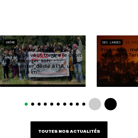
DRÔME
04 AOÛT
DES LANDES
31 JUI
Data Center Rovaltain :
Incendies : m
Sesterce veut tordre le droit
Amis de la Te
pour imposer son
datacenter dédié à l’IA, un
« Projet à Im...
TOUTES NOS ACTUALITÉS