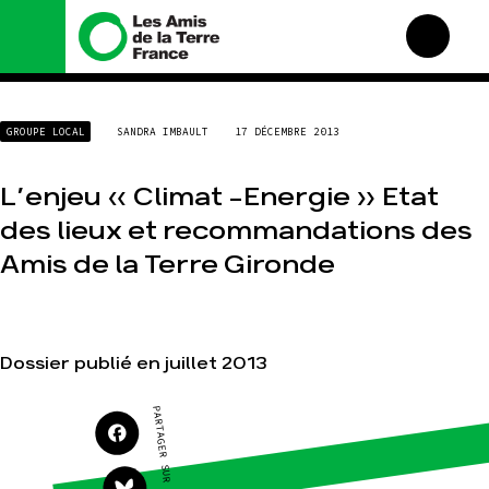
Nous connaître
Nos campagnes
GROUPE LOCAL
SANDRA IMBAULT
17 DÉCEMBRE 2013
Histoire
Total, rendez-vous au
tribunal
Manifeste
L’enjeu « Climat -Energie » Etat
Gaz « naturel », le grand
enfumage
Missions et méthodes
des lieux et recommandations des
Mode : une tendance
Valeurs
destructrice
Amis de la Terre Gironde
Équipes et
Gaz au Mozambique, la
fonctionnement
violence TOTAL(e)
Le réseau dans le monde
Nos autres campagnes
Nos alliés
Dossier publié en juillet 2013
Je soutiens les Amis de la
Terre
PARTAGER SUR
Agir
Nos thématiques
Faire un don
Climat – Énergie