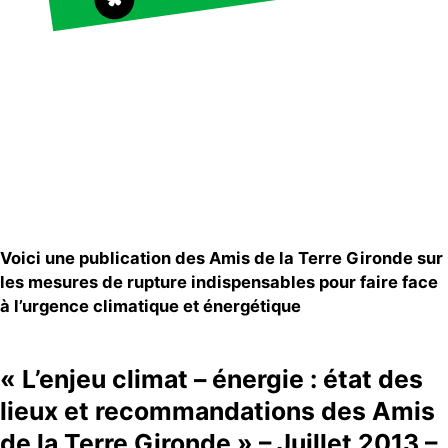
S'engager sur le terrain
Surproduction
Agir au quotidien
Agriculture
Soutenir les campagnes
Finance
Transmettre tout ou
Multinationales
partie de son patrimoine
Forêts
Télécharger
gratuitement les guides
éco-citoyens
Actualités
Groupes locaux
Voici une publication des Amis de la Terre Gironde sur
Espace presse
les mesures de rupture indispensables pour faire face
Publications
à l’urgence climatique et énergétique
Contact
« L’enjeu climat – énergie : état des
lieux et recommandations des Amis
de la Terre Gironde » – Juillet 2013 –