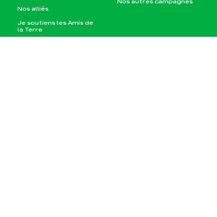
Nos autres campagnes
Nos alliés
Je soutiens les Amis de
la Terre
Agir
Nos thématiques
Faire un don
Climat – Énergie
S'engager sur le terrain
Surproduction
Agir au quotidien
Agriculture
Soutenir les campagnes
Finance
Transmettre tout ou
Multinationales
partie de son patrimoine
Forêts
Télécharger
gratuitement les guides
éco-citoyens
Actualités
Groupes locaux
Espace presse
Publications