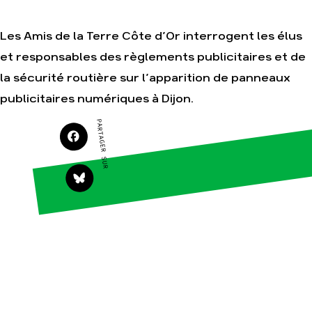
Les Amis de la Terre Côte d’Or interrogent les élus
et responsables des règlements publicitaires et de
Agir
Nos
thématiques
Faire un don
la sécurité routière sur l’apparition de panneaux
Climat – Énergie
S'engager sur le
publicitaires numériques à Dijon.
terrain
Surproduction
PARTAGER SUR
Agir au quotidien
Agriculture
Soutenir les
Finance
campagnes
Multinationales
Transmettre tout
ou partie de son
Forêts
patrimoine
Télécharger
gratuitement les
guides éco-
citoyens
Actualités