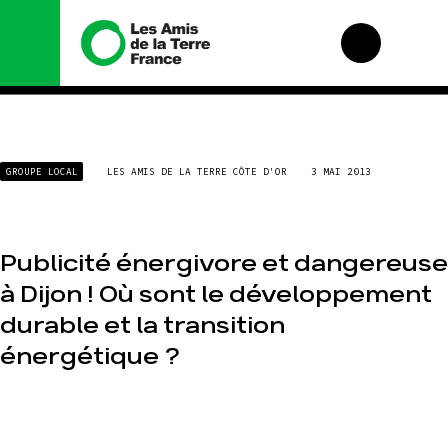
Nous connaître
Nos campagnes
GROUPE LOCAL
LES AMIS DE LA TERRE CÔTE D'OR
3 MAI 2013
Histoire
Total, rendez-vous
au tribunal
Manifeste
Gaz « naturel », le
grand enfumage
Missions et
méthodes
Publicité énergivore et dangereuse
Mode : une
tendance
Valeurs
à Dijon ! Où sont le développement
destructrice
Équipes et
durable et la transition
Gaz au
fonctionnement
Mozambique, la
énergétique ?
violence TOTAL(e)
Le réseau dans le
monde
Nos autres
campagnes
Nos alliés
Je soutiens les Amis
de la Terre