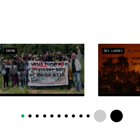
DRÔME
04 AOÛT
DES LANDES
31 JUI
Data Center Rovaltain :
Incendies : m
Sesterce veut tordre le
Amis de la Te
droit pour imposer son
datacenter dédié à l’IA, un
« Projet à Im...