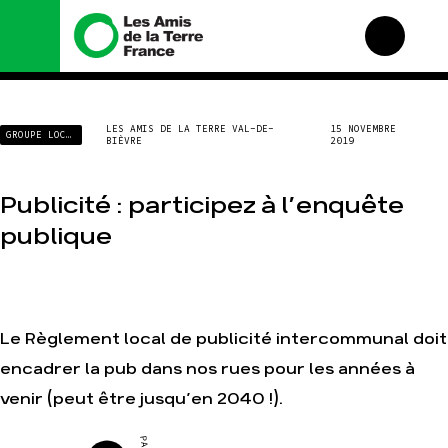
Nous connaître
Nos campagnes
LES AMIS DE LA TERRE VAL-DE-
15 NOVEMBRE
GROUPE LOCAL
BIÈVRE
2019
Histoire
Total, rendez-vous au
tribunal
Manifeste
Gaz « naturel », le grand
Publicité : participez à l’enquête
enfumage
Missions et méthodes
publique
Mode : une tendance
Valeurs
destructrice
Équipes et
Gaz au Mozambique, la
fonctionnement
violence TOTAL(e)
Le réseau dans le monde
Nos autres campagnes
Nos alliés
Le Règlement local de publicité intercommunal doit
Je soutiens les Amis de
encadrer la pub dans nos rues pour les années à
la Terre
venir (peut être jusqu’en 2040 !).
Agir
Nos thématiques