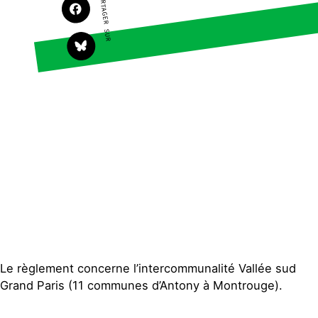
PARTAGER SUR
Faire un don
Climat – Énergie
S'engager sur le terrain
Surproduction
Agir au quotidien
Agriculture
Soutenir les campagnes
Finance
Transmettre tout ou
Multinationales
partie de son patrimoine
Forêts
Télécharger
gratuitement les guides
éco-citoyens
Actualités
Groupes locaux
Espace presse
Publications
Contact
Le règlement concerne l’intercommunalité Vallée sud
Grand Paris (11 communes d’Antony à Montrouge).