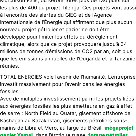
Murchison Falls, où seront forés plus de 130 puits sur
les plus de 400 du projet Tilenga. Ces projets vont aussi
à l’encontre des alertes du GIEC et de l’Agence
Internationale de l’Énergie qui affirment que plus aucun
nouveau projet pétrolier et gazier ne doit être
développé pour limiter les effets du dérèglement
climatique, alors que ce projet provoquera jusqu’à 34
millions de tonnes d’émissions de CO2 par an, soit plus
que les émissions annuelles de l’Ouganda et la Tanzanie
réunies.
TOTAL ENERGIES vole l’avenir de l’humanité. L’entreprise
investit massivement pour l’avenir dans les énergies
fossiles.
Avec de multiples investissement parmi les projets liées
aux énergies fossiles les plus émetteurs en gaz à effet
de serre : North Field au Quatar, gisement offshore de
Kashagan au Kazakhstan, gisements pétroliers sous-
marins de Libra et Mero, au large du Brésil,
mégaprojet
gazier Yamal
, dans l’Arctique russe,
forage pétrolier