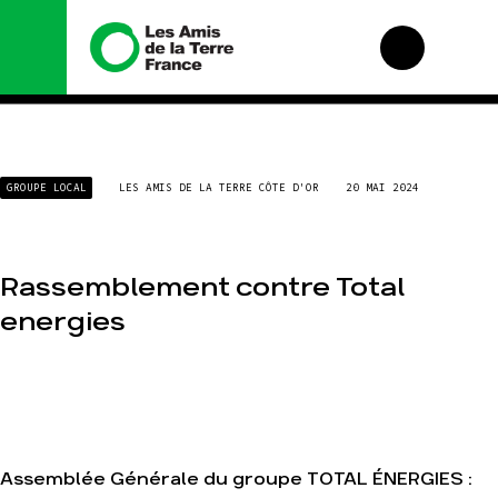
Nous connaître
Nos campagnes
GROUPE LOCAL
LES AMIS DE LA TERRE CÔTE D'OR
20 MAI 2024
Histoire
Total, rendez-vous
au tribunal
Manifeste
Gaz « naturel », le
grand enfumage
Missions et
Rassemblement contre Total
méthodes
Mode : une
tendance
Valeurs
energies
destructrice
Équipes et
Gaz au Mozambique,
fonctionnement
la violence TOTAL(e)
Le réseau dans le
Nos autres
monde
campagnes
Nos alliés
Je soutiens les Amis
Assemblée Générale du groupe TOTAL ÉNERGIES :
de la Terre