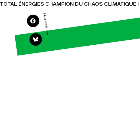
TOTAL ÉNERGIES CHAMPION DU CHAOS CLIMATIQUE !
PARTAGER SUR
Agir
Nos
thématiques
Faire un don
Climat – Énergie
S'engager sur le
terrain
Surproduction
Agir au quotidien
Agriculture
Soutenir les
Finance
campagnes
Multinationales
Transmettre tout
ou partie de son
Forêts
patrimoine
Télécharger
gratuitement les
guides éco-citoyens
Actualités
Groupes
locaux