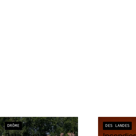
DRÔME
04 AOÛT
DES LANDES
Data Center
Incendies