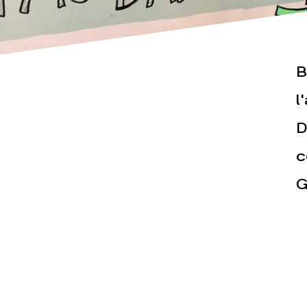
B
l
Actualités
Espace pr
D
c
G