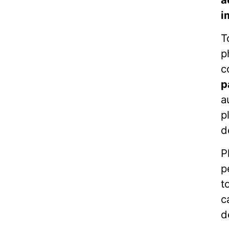
i
T
p
c
p
a
p
d
P
p
t
c
d