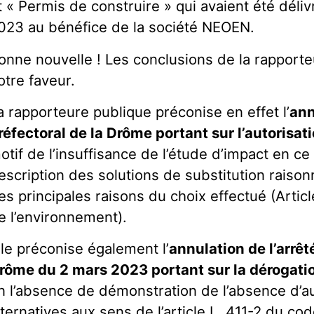
t « Permis de construire » qui avaient été déliv
023 au bénéfice de la société NEOEN.
onne nouvelle ! Les conclusions de la rapporte
otre faveur.
a rapporteure publique préconise en effet l’
ann
réfectoral de la Drôme portant sur l’autorisa
otif de l’insuffisance de l’étude d’impact en ce
escription des solutions de substitution raisonn
es principales raisons du choix effectué (Artic
e l’environnement).
lle préconise également l’
annulation de l’arrêt
rôme du 2 mars 2023 portant sur la dérogati
n l’absence de démonstration de l’absence d’au
lternatives aux sens de l’article L. 411-2 du co