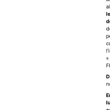
a
l
d
d
p
c
l
«
F
D
n
E
l
a