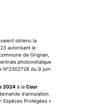
avaient obtenu la
23 autorisant le
a commune de Grignan,
centrale photovoltaïque
e N°2302728 du 9 juin
e 2024
à la
Cour
 demande d’annulation
on Espèces Protégées »