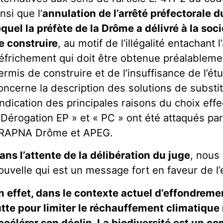
insi que l’
annulation de l’arrêté préfectorale 
equel la préfète de la Drôme a délivré à la so
e construire
, au motif de l’illégalité entachant 
éfrichement qui doit être obtenue préalablemen
ermis de construire et de l’insuffisance de l’ét
oncerne la description des solutions de substit
’indication des principales raisons du choix eff
 Dérogation EP » et « PC » ont été attaqués p
RAPNA Drôme et APEG.
ans l’attente de la délibération du juge
, nous
ouvelle qui est un message fort en faveur de l
n effet, dans le contexte actuel d’effondrement
utte pour limiter le réchauffement climatique
ccélérer son déclin. La biodiversité est un c