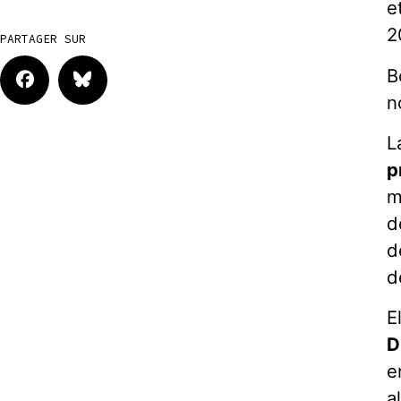
e
2
PARTAGER SUR
B
n
L
p
m
d
d
d
E
D
e
a