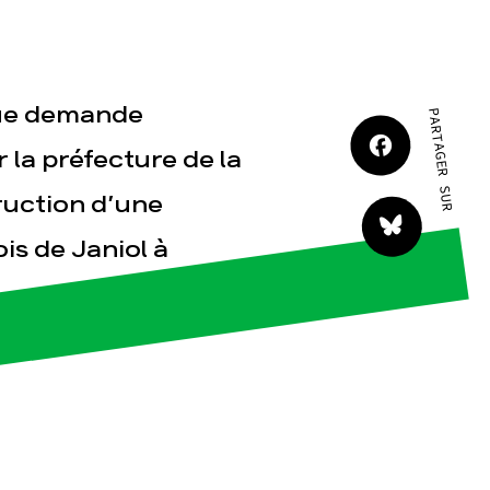
que demande
PARTAGER SUR
r la préfecture de la
tact
ruction d’une
is de Janiol à