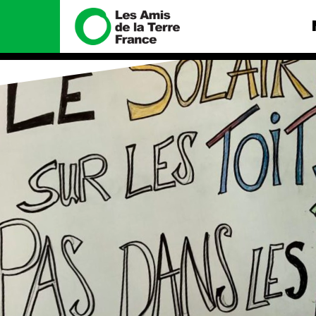
Nous connaître
Nos camp
Histoire
Total, rendez-v
tribunal
Manifeste
Gaz « naturel »,
enfumage
Missions et méthodes
Mode : une ten
Valeurs
destructrice
Équipes et
Gaz au Mozambi
fonctionnement
violence TOTAL
Le réseau dans le monde
Nos autres ca
Nos alliés
Je soutiens les Amis de la
Terre