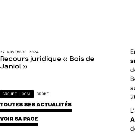
E
27 NOVEMBRE 2024
Recours juridique « Bois de
s
Janiol »
d
B
a
GROUPE LOCAL
DRÔME
2
TOUTES SES ACTUALITÉS
L’
A
VOIR SA PAGE
d