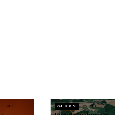
31 JUIL
VAL D'OISE
15 JUIL
 :
Projet d’extension