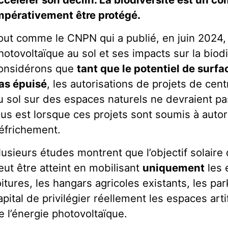
mpérativement être protégé.
out comme le CNPN qui a publié, en juin 2024
hotovoltaïque au sol et ses impacts sur la biod
onsidérons que
tant que le potentiel de surfac
as épuisé
, les autorisations de projets de cen
u sol sur des espaces naturels ne devraient pa
lus est lorsque ces projets sont soumis à autor
éfrichement.
lusieurs études montrent que l’objectif solaire
eut être atteint en mobilisant
uniquement
les e
oitures, les hangars agricoles existants, les par
apital de privilégier réellement les espaces artif
e l’énergie photovoltaïque.