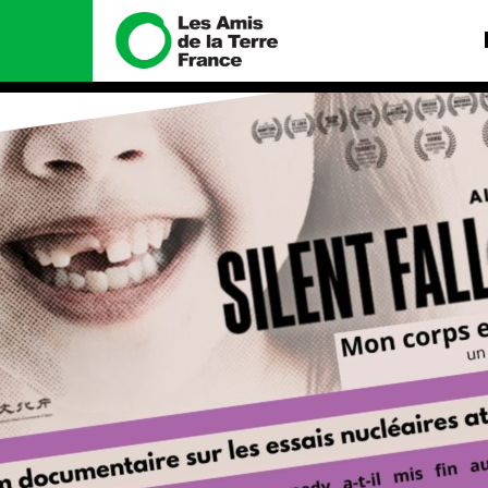
Nous connaître
Nos camp
Histoire
Total, rendez-v
tribunal
Manifeste
Gaz « naturel »,
enfumage
Missions et méthodes
Mode : une ten
Valeurs
destructrice
Équipes et
Gaz au Mozambi
fonctionnement
violence TOTAL
Le réseau dans le monde
Nos autres ca
Nos alliés
Je soutiens les Amis de la
Terre