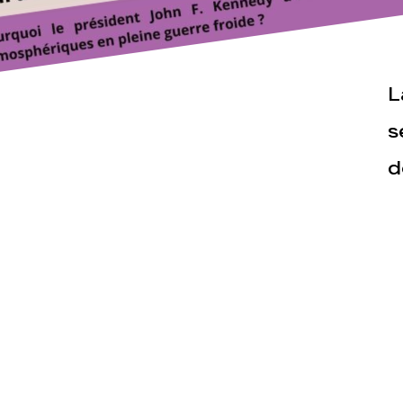
L
s
Actualités
Espace pr
d