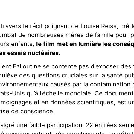
 travers le récit poignant de Louise Reiss, méde
ombat de nombreuses mères de famille pour pr
eurs enfants,
le film met en lumière les cons
es essais nucléaires
.
ilent Fallout ne se contente pas d’exposer des fa
oulève des questions cruciales sur la santé p
nvironnementaux causés par la contamination r
tats-Unis qu’à l’échelle mondiale. Ce documenta
émoignages et en données scientifiques, est un 
rise de conscience.
algré une faible participation, 22 entrées seu
té passionnants et très enrichissants. Le débat