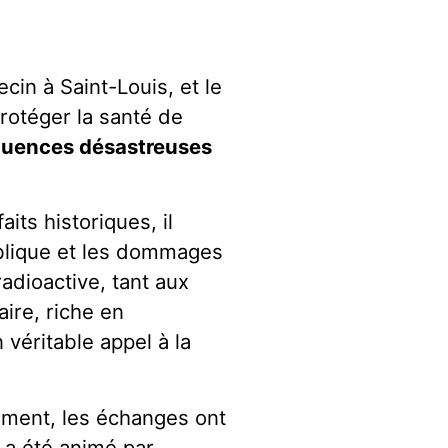
cin à Saint-Louis, et le
otéger la santé de
équences désastreuses
its historiques, il
ublique et les dommages
adioactive, tant aux
ire, riche en
véritable appel à la
lement, les échanges ont
 a été animé par