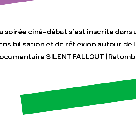
a soirée ciné-débat s’est inscrite dan
ensibilisation et de réflexion autour de 
esse
Publications
Con
ocumentaire SILENT FALLOUT (Retombée