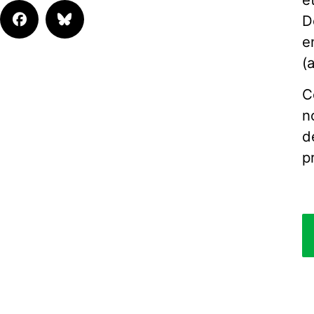
D
e
(
C
n
d
p