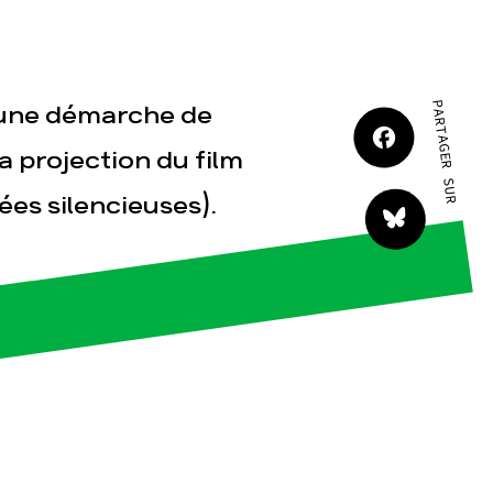
PARTAGER SUR
s une démarche de
la projection du film
tact
s silencieuses).