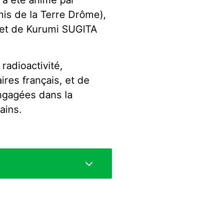
s de la Terre Drôme),
 et de Kurumi SUGITA
 radioactivité,
res français, et de
engagées dans la
ains.
pliers à