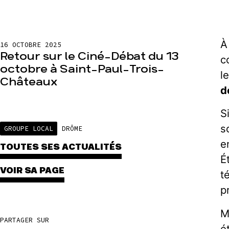
À
16 OCTOBRE 2025
Retour sur le Ciné-Débat du 13
c
octobre à Saint-Paul-Trois-
l
Châteaux
d
S
s
GROUPE LOCAL
DRÔME
e
TOUTES SES ACTUALITÉS
É
VOIR SA PAGE
t
p
M
PARTAGER SUR
é