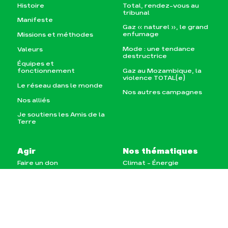
Histoire
Total, rendez-vous au
tribunal
Manifeste
Gaz « naturel », le grand
enfumage
Missions et méthodes
Mode : une tendance
Valeurs
destructrice
Équipes et
Gaz au Mozambique, la
fonctionnement
violence TOTAL(e)
Le réseau dans le monde
Nos autres campagnes
Nos alliés
Je soutiens les Amis de la
Terre
Agir
Nos thématiques
Faire un don
Climat – Énergie
S'engager sur le terrain
Surproduction
Agir au quotidien
Agriculture
Soutenir les campagnes
Finance
Transmettre tout ou
Multinationales