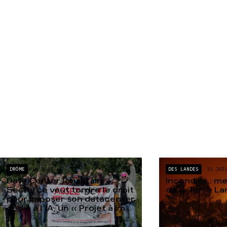
DRÔME
04 AOÛT
DES LANDES
31 JUI
Data Center Rovaltain :
Incendies : m
Sesterce veut tordre le droit
de la Terre L
pour imposer son datacenter
dédié à l’IA, un « Projet à Im...