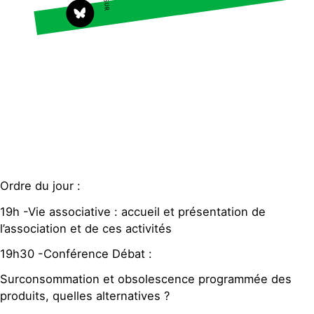
S'engager sur le terrain
Surproduction
Agir au quotidien
Agriculture
Soutenir les campagnes
Finance
Transmettre tout ou
Multinationales
partie de son patrimoine
Forêts
Télécharger gratuitement
les guides éco-citoyens
Actualités
Groupes locaux
Espace presse
Ordre du jour :
Publications
19h -Vie associative : accueil et présentation de
Contact
l’association et de ces activités
19h30 -Conférence Débat :
Surconsommation et obsolescence programmée des
produits, quelles alternatives ?