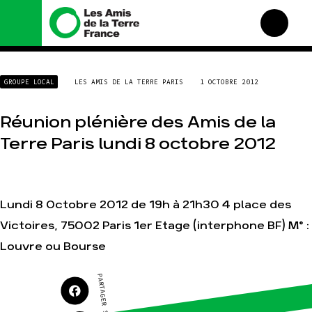
Nous connaître
Nos campagnes
GROUPE LOCAL
LES AMIS DE LA TERRE PARIS
1 OCTOBRE 2012
Histoire
Total, rendez-vous au
tribunal
Manifeste
Réunion plénière des Amis de la
Gaz « naturel », le grand
enfumage
Missions et méthodes
Terre Paris lundi 8 octobre 2012
Mode : une tendance
Valeurs
destructrice
Équipes et
Gaz au Mozambique, la
fonctionnement
violence TOTAL(e)
Le réseau dans le monde
Lundi 8 Octobre 2012 de 19h à 21h30 4 place des
Nos autres campagnes
Nos alliés
Victoires, 75002 Paris 1er Etage (interphone BF) M° :
Je soutiens les Amis de la
Louvre ou Bourse
Terre
PARTAGER SUR
Agir
Nos thématiques
Faire un don
Climat – Énergie