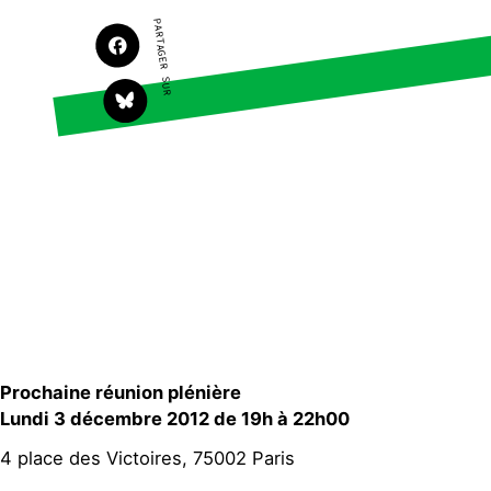
Faire un don
Climat – Énergie
PARTAGER SUR
S'engager sur le terrain
Surproduction
Agir au quotidien
Agriculture
Soutenir les campagnes
Finance
Transmettre tout ou
Multinationales
partie de son patrimoine
Forêts
Télécharger
gratuitement les guides
éco-citoyens
Actualités
Groupes locaux
Espace presse
Publications
Contact
Prochaine réunion plénière
Lundi 3 décembre 2012 de 19h à 22h00
4 place des Victoires, 75002 Paris