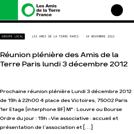
Nous connaître
Nos campagnes
GROUPE LOCAL
LES AMIS DE LA TERRE PARIS
24 NOVEMBRE 2012
Histoire
Total, rendez-vous au
tribunal
Manifeste
Réunion plénière des Amis de la
Gaz « naturel », le grand
enfumage
Missions et méthodes
Terre Paris lundi 3 décembre 2012
Mode : une tendance
Valeurs
destructrice
Équipes et
Gaz au Mozambique, la
fonctionnement
violence TOTAL(e)
Le réseau dans le monde
Prochaine réunion plénière Lundi 3 décembre 2012
Nos autres campagnes
Nos alliés
de 19h à 22h00 4 place des Victoires, 75002 Paris
Je soutiens les Amis de la
1er Etage (interphone BF) M° : Louvre ou Bourse
Terre
Ordre du jour : 19h -Vie associative : accueil et
Agir
Nos thématiques
présentation de l’association et […]