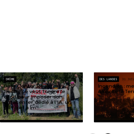
DRÔME
04 AOÛT
DES LANDES
31 JUI
Data Center Rovaltain :
Incendies : m
Sesterce veut tordre le
Amis de la Te
droit pour imposer son
datacenter dédié à l’IA, un
« Projet à Im...