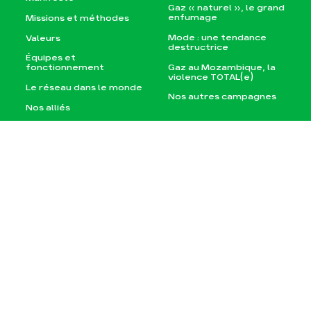
Gaz « naturel », le grand
enfumage
Missions et méthodes
Mode : une tendance
Valeurs
destructrice
Équipes et
Gaz au Mozambique, la
fonctionnement
violence TOTAL(e)
Le réseau dans le monde
Nos autres campagnes
Nos alliés
Je soutiens les Amis de
la Terre
Agir
Nos thématiques
Faire un don
Climat – Énergie
S'engager sur le terrain
Surproduction
Agir au quotidien
Agriculture
Soutenir les campagnes
Finance
Transmettre tout ou
Multinationales
partie de son patrimoine
Forêts
Télécharger