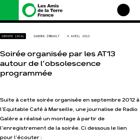
Nous connaître
Nos campagnes
GROUPE LOCAL
SANDRA IMBAULT
4 AVRIL 2013
Histoire
Total, rendez-vous au
tribunal
Manifeste
Soirée organisée par les AT13
Gaz « naturel », le grand
enfumage
Missions et méthodes
autour de l’obsolescence
Mode : une tendance
Valeurs
programmée
destructrice
Équipes et
Gaz au Mozambique, la
fonctionnement
violence TOTAL(e)
Le réseau dans le monde
Nos autres campagnes
Nos alliés
Suite à cette soirée organisée en septembre 2012 à
Je soutiens les Amis de la
l’Equitable Café à Marseille, une journalise de Radio
Terre
Galère a réalisé un montage à partir de
l’enregistrement de la soirée. Ci dessous le lien
Agir
Nos thématiques
Faire un don
Climat – Énergie
pour l’écouter :