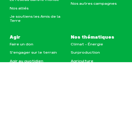
Nos autres campagnes
Nos alliés
Je soutiens les Amis de la
Terre
Agir
Nos thématiques
Faire un don
Climat – Énergie
S'engager sur le terrain
Surproduction
Agir au quotidien
Agriculture
Soutenir les campagnes
Finance
Transmettre tout ou
Multinationales
partie de son patrimoine
Forêts
Télécharger
gratuitement les guides
éco-citoyens
Actualités
Groupes locaux
Espace presse
Publications