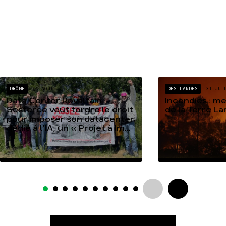
DRÔME
04 AOÛT
DES LANDES
31 JUI
Data Center Rovaltain :
Incendies : m
Sesterce veut tordre le droit
de la Terre L
pour imposer son datacenter
dédié à l’IA, un « Projet à Im...