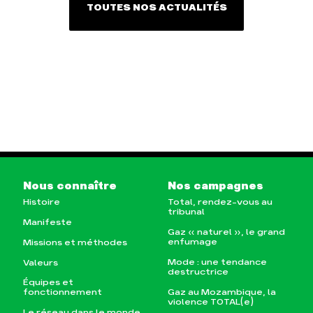
TOUTES NOS ACTUALITÉS
Nous connaître
Nos campagnes
Histoire
Total, rendez-vous au
tribunal
Manifeste
Gaz « naturel », le grand
enfumage
Missions et méthodes
Mode : une tendance
Valeurs
destructrice
Équipes et
Gaz au Mozambique, la
fonctionnement
violence TOTAL(e)
Le réseau dans le monde