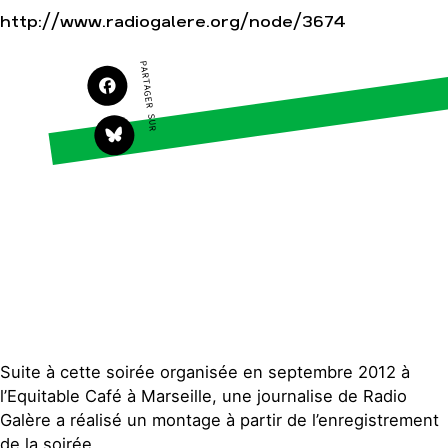
S'engager sur le terrain
Surproduction
http://www.radiogalere.org/node/3674
Agir au quotidien
Agriculture
PARTAGER SUR
Soutenir les campagnes
Finance
Transmettre tout ou
Multinationales
partie de son patrimoine
Forêts
Télécharger gratuitement
les guides éco-citoyens
Actualités
Groupes locaux
Espace presse
Publications
Contact
Suite à cette soirée organisée en septembre 2012 à
l’Equitable Café à Marseille, une journalise de Radio
Galère a réalisé un montage à partir de l’enregistrement
de la soirée.