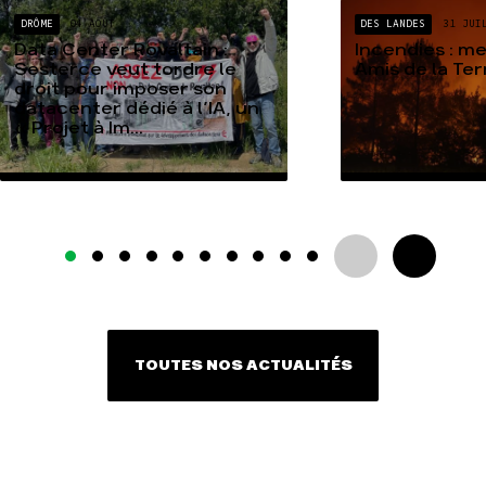
DRÔME
04 AOÛT
DES LANDES
31 JUI
Data Center Rovaltain :
Incendies : m
Sesterce veut tordre le
Amis de la Te
droit pour imposer son
datacenter dédié à l’IA, un
« Projet à Im...
TOUTES NOS ACTUALITÉS