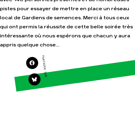
Agir
Nos thématiques
pistes pour essayer de mettre en place un réseau
Faire un don
Climat – Énergie
local de Gardiens de semences. Merci à tous ceux
S'engager sur le terrain
Surproduction
qui ont permis la réussite de cette belle soirée très
Agir au quotidien
Agriculture
intéressante où nous espérons que chacun y aura
Soutenir les
Finance
campagnes
appris quelque chose...
Multinationales
Transmettre tout ou
partie de son
Forêts
PARTAGER SUR
patrimoine
Télécharger
gratuitement les
guides éco-citoyens
Actualités
Groupes locaux
Espace presse
Publications
Contact