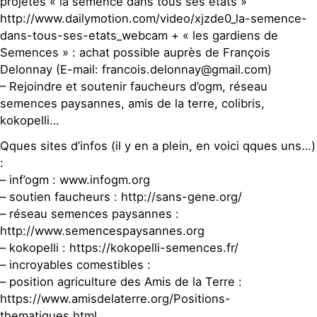
projetés « la semence dans tous ses états »
http://www.dailymotion.com/video/xjzde0_la-semence-
dans-tous-ses-etats_webcam + « les gardiens de
Semences » : achat possible auprès de François
Delonnay (E-mail: francois.delonnay@gmail.com)
– Rejoindre et soutenir faucheurs d’ogm, réseau
semences paysannes, amis de la terre, colibris,
kokopelli…
Qques sites d’infos (il y en a plein, en voici qques uns…)
:
– inf’ogm : www.infogm.org
– soutien faucheurs : http://sans-gene.org/
– réseau semences paysannes :
http://www.semencespaysannes.org
– kokopelli : https://kokopelli-semences.fr/
– incroyables comestibles :
– position agriculture des Amis de la Terre :
https://www.amisdelaterre.org/Positions-
thematiques.html