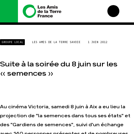
Nous connaître
Nos campagnes
GROUPE LOCAL
LES AMIS DE LA TERRE SAVOIE
1 JUIN 2012
Histoire
Total, rendez-vous au
tribunal
Manifeste
Gaz « naturel », le
Suite à la soirée du 8 juin sur les
grand enfumage
Missions et méthodes
« semences »
Mode : une tendance
Valeurs
destructrice
Équipes et
Gaz au Mozambique, la
fonctionnement
violence TOTAL(e)
Le réseau dans le
Nos autres campagnes
monde
Nos alliés
Au cinéma Victoria, samedi 8 juin à Aix a eu lieu la
Je soutiens les Amis de
projection de "la semences dans tous ses états" et
la Terre
des "Gardiens de semences", suivi d'un échange
avec 140 personnes présentes et de nombreuses