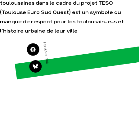
toulousaines dans le cadre du projet TESO
Agir
Nos thématiques
(Toulouse Euro Sud Ouest) est un symbole du
Faire un don
Climat – Énergie
manque de respect pour les toulousain-e-s et
S'engager sur le terrain
Surproduction
l’histoire urbaine de leur ville
Agir au quotidien
Agriculture
Soutenir les
Finance
PARTAGER SUR
campagnes
Multinationales
Transmettre tout ou
partie de son
Forêts
patrimoine
Télécharger
gratuitement les
guides éco-citoyens
Actualités
Groupes locaux
Espace presse
Publications
Contact