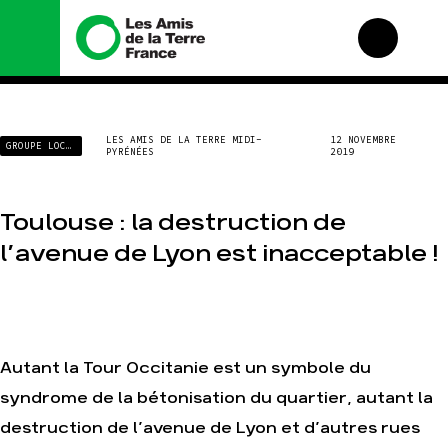
Nous connaître
Nos campagnes
LES AMIS DE LA TERRE MIDI-
12 NOVEMBRE
GROUPE LOCAL
PYRÉNÉES
2019
Histoire
Total, rendez-vous au
tribunal
Manifeste
Gaz « naturel », le
grand enfumage
Missions et méthodes
Toulouse : la destruction de
Mode : une tendance
Valeurs
l’avenue de Lyon est inacceptable !
destructrice
Équipes et
Gaz au Mozambique, la
fonctionnement
violence TOTAL(e)
Le réseau dans le
Nos autres campagnes
monde
Nos alliés
Autant la Tour Occitanie est un symbole du
Je soutiens les Amis de
syndrome de la bétonisation du quartier, autant la
la Terre
destruction de l’avenue de Lyon et d’autres rues