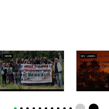
DRÔME
04 AOÛT
DES LANDES
31 JUI
Data Center Rovaltain :
Incendies : m
Sesterce veut tordre le
Amis de la Te
droit pour imposer son
datacenter dédié à l’IA, un
« Projet à Im...